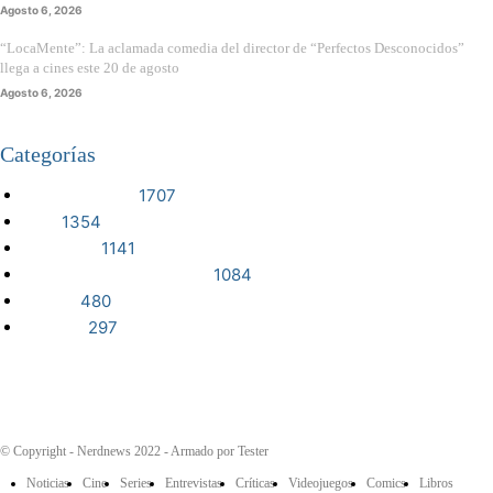
Agosto 6, 2026
“LocaMente”: La aclamada comedia del director de “Perfectos Desconocidos”
llega a cines este 20 de agosto
Agosto 6, 2026
Categorías
VIDEOJUEGOS
1707
CINE
1354
NOTICIAS
1141
CIENCIA Y TECNOLOGÍA
1084
SERIES
480
RESEÑA
297
© Copyright - Nerdnews 2022 - Armado por Tester
Noticias
Cine
Series
Entrevistas
Críticas
Videojuegos
Comics
Libros