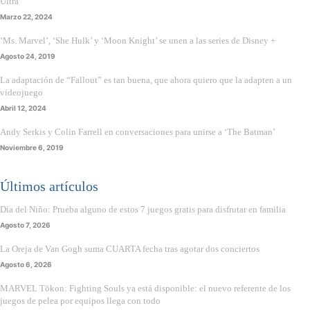
Ultra
Marzo 22, 2024
‘Ms. Marvel’, ‘She Hulk’ y ‘Moon Knight’ se unen a las series de Disney +
Agosto 24, 2019
La adaptación de “Fallout” es tan buena, que ahora quiero que la adapten a un
videojuego
Abril 12, 2024
Andy Serkis y Colin Farrell en conversaciones para unirse a ‘The Batman’
Noviembre 6, 2019
Últimos artículos
Día del Niño: Prueba alguno de estos 7 juegos gratis para disfrutar en familia
Agosto 7, 2026
La Oreja de Van Gogh suma CUARTA fecha tras agotar dos conciertos
Agosto 6, 2026
MARVEL Tōkon: Fighting Souls ya está disponible: el nuevo referente de los
juegos de pelea por equipos llega con todo