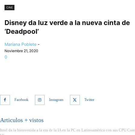
CINE
Disney da luz verde a la nueva cinta de
‘Deadpool’
Mariana Poblete
-
Noviembre 21, 2020
0
Facebook
Instagram
Twitter
Articulos + vistos
Intel da la bienvenida a la era de la IA en la PC en Latinoamérica con sus CPU Core