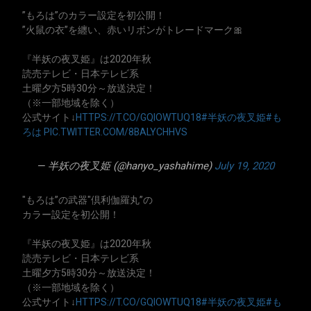
”もろは”のカラー設定を初公開！
”火鼠の衣”を纏い、赤いリボンがトレードマーク🎀
『半妖の夜叉姫』は2020年秋
読売テレビ・日本テレビ系
土曜夕方5時30分～放送決定！
（※一部地域を除く）
公式サイト↓
HTTPS://T.CO/GQIOWTUQ18
#半妖の夜叉姫
#も
ろは
PIC.TWITTER.COM/8BALYCHHVS
— 半妖の夜叉姫 (@hanyo_yashahime)
July 19, 2020
"もろは”の武器"倶利伽羅丸”の
カラー設定を初公開！
『半妖の夜叉姫』は2020年秋
読売テレビ・日本テレビ系
土曜夕方5時30分～放送決定！
（※一部地域を除く）
公式サイト↓
HTTPS://T.CO/GQIOWTUQ18
#半妖の夜叉姫
#も