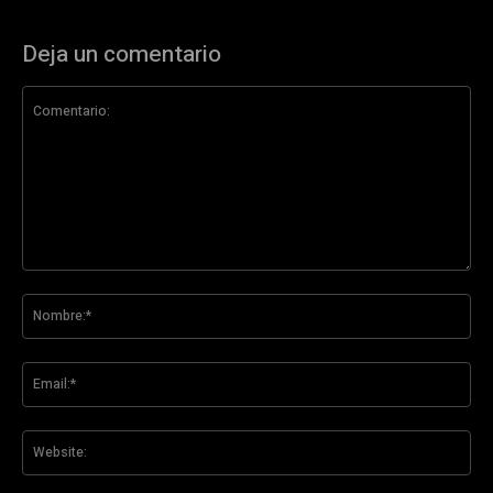
Deja un comentario
Comentario:
No
Ema
Web