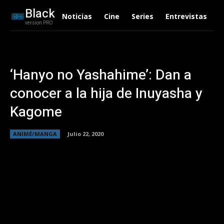
Black
Noticias
Cine
Series
Entrevistas
C
version PRO
‘Hanyo no Yashahime’: Dan a
conocer a la hija de Inuyasha y
Kagome
ANIMÉ/MANGA
Julio 22, 2020