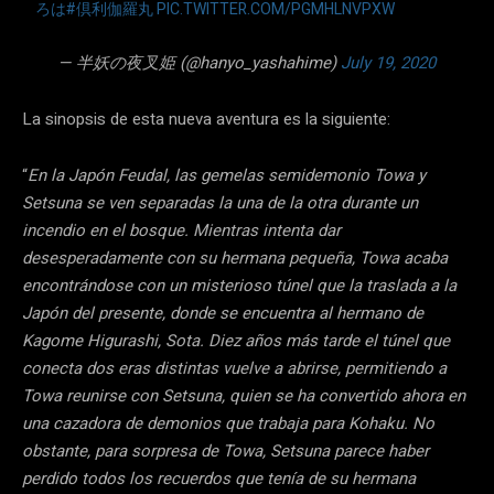
ろは
#倶利伽羅丸
PIC.TWITTER.COM/PGMHLNVPXW
— 半妖の夜叉姫 (@hanyo_yashahime)
July 19, 2020
La sinopsis de esta nueva aventura es la siguiente:
“
En la Japón Feudal, las gemelas semidemonio Towa y
Setsuna se ven separadas la una de la otra durante un
incendio en el bosque. Mientras intenta dar
desesperadamente con su hermana pequeña, Towa acaba
encontrándose con un misterioso túnel que la traslada a la
Japón del presente, donde se encuentra al hermano de
Kagome Higurashi, Sota.
Diez años más tarde el túnel que
conecta dos eras distintas vuelve a abrirse, permitiendo a
Towa reunirse con Setsuna, quien se ha convertido ahora en
una cazadora de demonios que trabaja para Kohaku. No
obstante, para sorpresa de Towa, Setsuna parece haber
perdido todos los recuerdos que tenía de su hermana