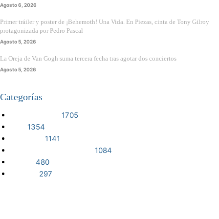
Agosto 6, 2026
Primer tráiler y poster de ¡Behemoth! Una Vida. En Piezas, cinta de Tony Gilroy
protagonizada por Pedro Pascal
Agosto 5, 2026
La Oreja de Van Gogh suma tercera fecha tras agotar dos conciertos
Agosto 5, 2026
Categorías
VIDEOJUEGOS
1705
CINE
1354
NOTICIAS
1141
CIENCIA Y TECNOLOGÍA
1084
SERIES
480
RESEÑA
297