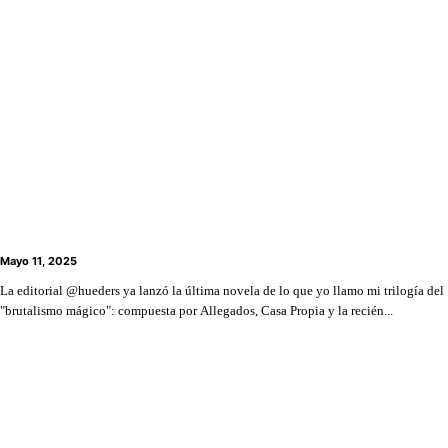
A propósito de la trilogía “Allegados”: Carta a una
madre muerta, María Teresa de Jesús Viñes Gamboa
Mayo 11, 2025
La editorial @hueders ya lanzó la última novela de lo que yo llamo mi trilogía del
"brutalismo mágico": compuesta por Allegados, Casa Propia y la recién...