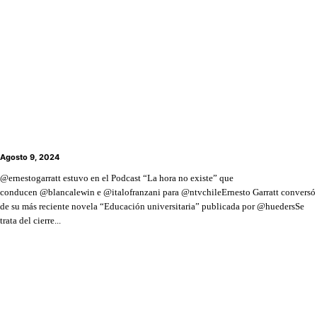
Ernesto Garratt desglosa su trilogía de “Allegados”
en el podcast “La hora que no existe”
Agosto 9, 2024
@ernestogarratt estuvo en el Podcast “La hora no existe” que
conducen @blancalewin e @italofranzani para @ntvchileErnesto Garratt conversó
de su más reciente novela “Educación universitaria” publicada por @huedersSe
trata del cierre...