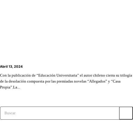
Hueders publica “Educación Universitaria”: el cierre
de la saga “Allegados” de Ernesto Garratt
Abril 13, 2024
Con la publicación de “Educación Universitaria” el autor chileno cierra su trilogía
de la desolación compuesta por las premiadas novelas “Allegados” y “Casa
Propia”.La...
Buscar