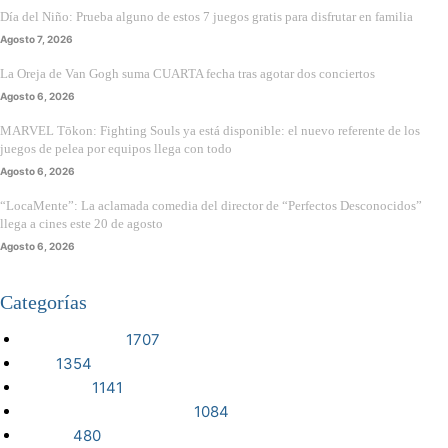
Día del Niño: Prueba alguno de estos 7 juegos gratis para disfrutar en familia
Agosto 7, 2026
La Oreja de Van Gogh suma CUARTA fecha tras agotar dos conciertos
Agosto 6, 2026
MARVEL Tōkon: Fighting Souls ya está disponible: el nuevo referente de los
juegos de pelea por equipos llega con todo
Agosto 6, 2026
“LocaMente”: La aclamada comedia del director de “Perfectos Desconocidos”
llega a cines este 20 de agosto
Agosto 6, 2026
Categorías
VIDEOJUEGOS
1707
CINE
1354
NOTICIAS
1141
CIENCIA Y TECNOLOGÍA
1084
SERIES
480