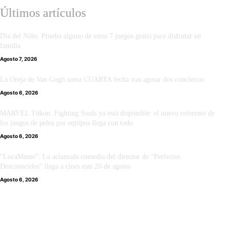
Últimos artículos
Día del Niño: Prueba alguno de estos 7 juegos gratis para disfrutar en
familia
Agosto 7, 2026
La Oreja de Van Gogh suma CUARTA fecha tras agotar dos conciertos
Agosto 6, 2026
MARVEL Tōkon: Fighting Souls ya está disponible: el nuevo referente de
los juegos de pelea por equipos llega con todo
Agosto 6, 2026
“LocaMente”: La aclamada comedia del director de “Perfectos
Desconocidos” llega a cines este 20 de agosto
Agosto 6, 2026