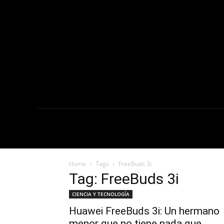
NOTICIAS
C
Home
Tags
FreeBuds 3i
Tag: FreeBuds 3i
CIENCIA Y TECNOLOGÍA
Huawei FreeBuds 3i: Un hermano
menor que no tiene nada que