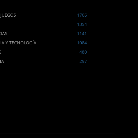
OJUEGOS
1706
1354
IAS
1141
IA Y TECNOLOGÍA
1084
S
480
ÑA
297