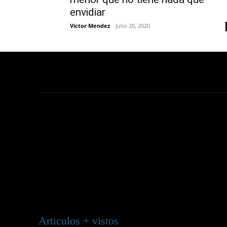
envidiar
Victor Mendez
-
Julio 20, 2020
Articulos + vistos