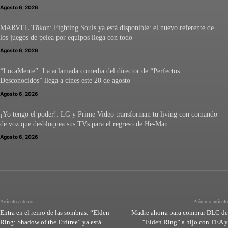
Agosto 6, 2026
MARVEL Tōkon: Fighting Souls ya está disponible: el nuevo referente de
los juegos de pelea por equipos llega con todo
Agosto 6, 2026
“LocaMente”: La aclamada comedia del director de “Perfectos
Desconocidos” llega a cines este 20 de agosto
Agosto 6, 2026
¡Yo tengo el poder!: LG y Prime Video transforman tu living con comando
de voz que desbloquea sus TVs para el regreso de He-Man
Agosto 6, 2026
Artículo anterior
Próximo artículo
Entra en el reino de las sombras: “Elden
Madre ahorra para comprar DLC de
Ring: Shadow of the Erdtree” ya está
“Elden Ring” a hijo con TEA y