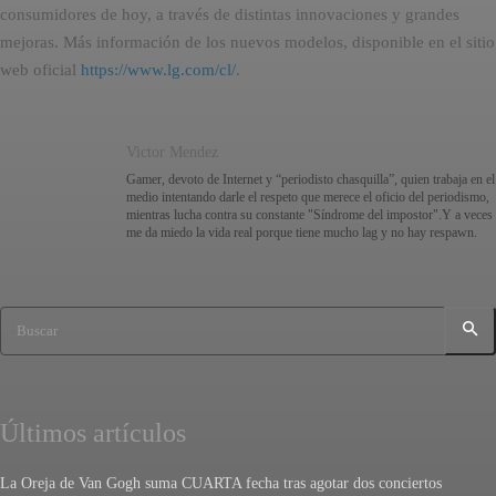
consumidores de hoy, a través de distintas innovaciones y grandes
mejoras. Más información de los nuevos modelos, disponible en el sitio
web oficial
https://www.lg.com/cl/
.
Victor Mendez
Gamer, devoto de Internet y “periodisto chasquilla”, quien trabaja en el
medio intentando darle el respeto que merece el oficio del periodismo,
mientras lucha contra su constante "Síndrome del impostor".Y a veces
me da miedo la vida real porque tiene mucho lag y no hay respawn.
Buscar
Últimos artículos
La Oreja de Van Gogh suma CUARTA fecha tras agotar dos conciertos