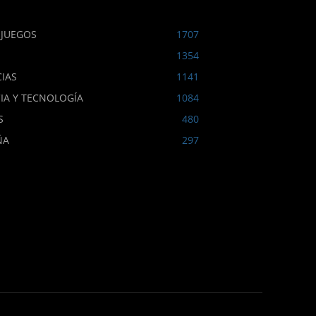
OJUEGOS
1707
1354
IAS
1141
IA Y TECNOLOGÍA
1084
S
480
ÑA
297