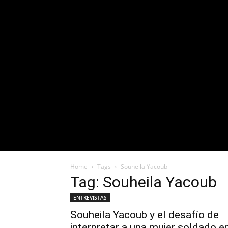
NOTICIAS
C
Home
Tags
Souheila Yacoub
Tag: Souheila Yacoub
ENTREVISTAS
Souheila Yacoub y el desafío de
interpretar a una mujer soldado e