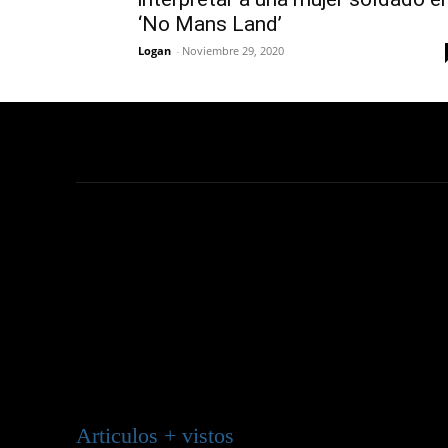
‘No Mans Land’
Logan
-
Noviembre 29, 2020
Articulos + vistos