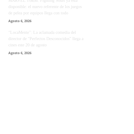
MARVEL Tōkon: Fighting Souls ya está
disponible: el nuevo referente de los juegos
de pelea por equipos llega con todo
Agosto 6, 2026
“LocaMente”: La aclamada comedia del
director de “Perfectos Desconocidos” llega a
cines este 20 de agosto
Agosto 6, 2026