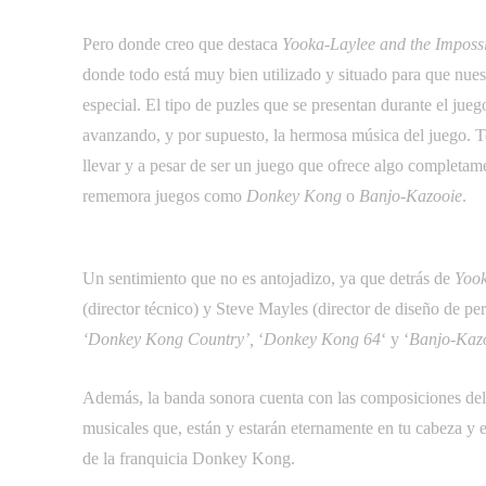
Pero donde creo que destaca 
Yooka-Laylee and the Impossi
donde todo está muy bien utilizado y situado para que nues
especial. El tipo de puzles que se presentan durante el jue
avanzando, y por supuesto, la hermosa música del juego.
llevar y a pesar de ser un juego que ofrece algo completam
rememora juegos como 
Donkey Kong
 o 
Banjo-Kazooie
.
Un sentimiento que no es antojadizo, ya que detrás de 
Yook
(director técnico) y Steve Mayles (director de diseño de per
‘Donkey Kong Country’,
‘
Donkey Kong 64
‘ y ‘
Banjo-Kaz
Además, la banda sonora cuenta con las composiciones de
musicales que, están y estarán eternamente en tu cabeza y e
de la franquicia Donkey Kong.