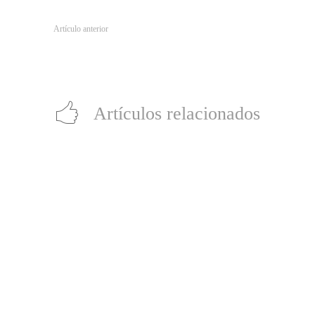
Artículo anterior
NerdZoom: Comic-Con @ Home, las adaptaciones de ‘La Materia O
Ursula K. Le Guin, los 10 años de ‘Inception’ y varias ñoñerías 
Artículos relacionados
Día del Niño: Prueba alguno de estos 7
juegos gratis para disfrutar en familia