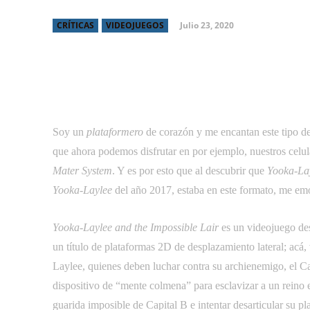
Julio 23, 2020
CRÍTICAS
VIDEOJUEGOS
Facebook
Tw
Compartir
Soy un
plataformero
de corazón y me encantan este tipo de
que ahora podemos disfrutar en por ejemplo, nuestros celula
Mater System
. Y es por esto que al descubrir que 
Yooka-Lay
Yooka-Laylee
 del año 2017, estaba en este formato, me em
Yooka-Laylee and the Impossible Lair
 es un videojuego d
un título de plataformas 2D de desplazamiento lateral; acá
Laylee, quienes deben luchar contra su archienemigo, el Ca
dispositivo de “mente colmena” para esclavizar a un reino 
guarida imposible de Capital B e intentar desarticular su pl