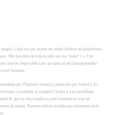
itter
Pinterest
WhatsApp
 juegos. Cada vez que puedo me repito clásicos de plataformas
res. Mis favoritos de toda la vida son los ‘
Sonic
‘ 1 y 2 de
lee and the Impossible Lair
, un spin-off del incomprendido
ocioné bastante.
esarrollado por
Playtonic Games
y publicado por
Team17
. Es
, volvemos a controlar al camaleón Yooka y a la murciélago
pital B, que en esta ocasión,su plan malvado es usar un
entero de abejas. Nuestros héroes tendrán que adentrarse en la
an.