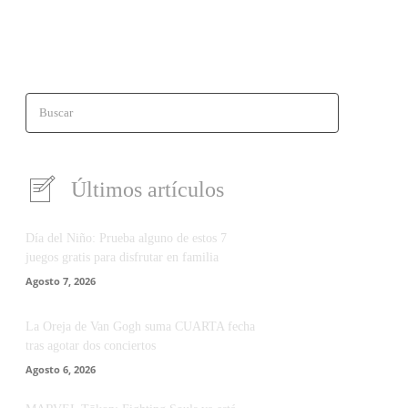
Buscar
Últimos artículos
Día del Niño: Prueba alguno de estos 7
juegos gratis para disfrutar en familia
Agosto 7, 2026
La Oreja de Van Gogh suma CUARTA fecha
tras agotar dos conciertos
Agosto 6, 2026