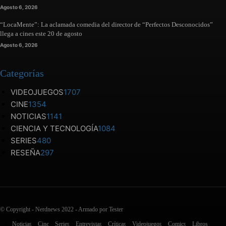
Agosto 6, 2026
“LocaMente”: La aclamada comedia del director de “Perfectos Desconocidos”
llega a cines este 20 de agosto
Agosto 6, 2026
Categorías
VIDEOJUEGOS
1707
CINE
1354
NOTICIAS
1141
CIENCIA Y TECNOLOGÍA
1084
SERIES
480
RESEÑA
297
© Copyright - Nerdnews 2022 - Armado por Tester
Noticias
Cine
Series
Entrevistas
Críticas
Videojuegos
Comics
Libros