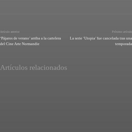
Artículo anterior
Próximo artículo
‘Pájaros de verano’ arriba a la cartelera
La serie ‘Utopia’ fue cancelada tras una
del Cine Arte Normandie
temporada
Artículos relacionados