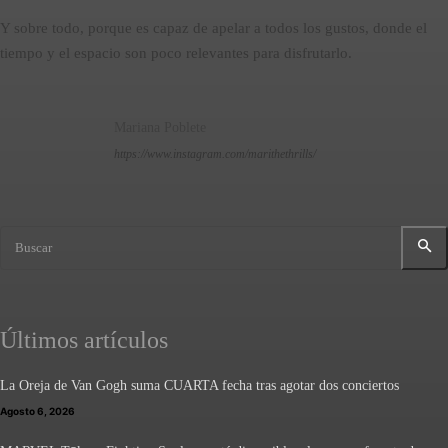
Y sobre todo, porque es capaz de apelar a todos los gustos, donde el
tiempo y el espacio son poco relevantes para disfrutarlo.
Mariana Poblete
https://www.instagram.com/marithethrills/
Buscar
Últimos artículos
La Oreja de Van Gogh suma CUARTA fecha tras agotar dos conciertos
Agosto 6, 2026