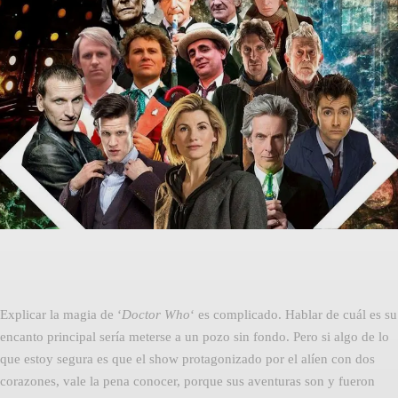
Facebook
Twitter
Pinterest
Explicar la magia de ‘
Doctor Who
‘ es complicado. Hablar de cuál es su
encanto principal sería meterse a un pozo sin fondo. Pero si algo de lo
que estoy segura es que el show protagonizado por el alíen con dos
corazones, vale la pena conocer, porque sus aventuras son y fueron