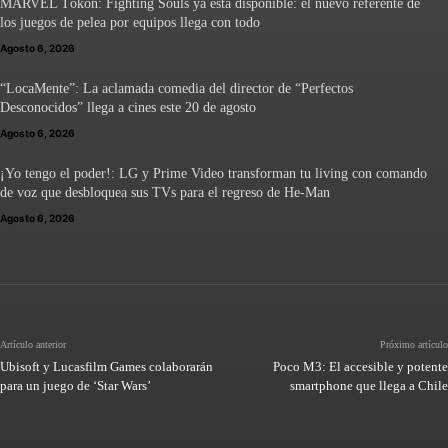
MARVEL Tōkon: Fighting Souls ya está disponible: el nuevo referente de
los juegos de pelea por equipos llega con todo
Agosto 6, 2026
“LocaMente”: La aclamada comedia del director de “Perfectos
Desconocidos” llega a cines este 20 de agosto
Agosto 6, 2026
¡Yo tengo el poder!: LG y Prime Video transforman tu living con comando
de voz que desbloquea sus TVs para el regreso de He-Man
Agosto 6, 2026
Artículo anterior
Próximo artículo
Ubisoft y Lucasfilm Games colaborarán
Poco M3: El accesible y potente
para un juego de ‘Star Wars’
smartphone que llega a Chile