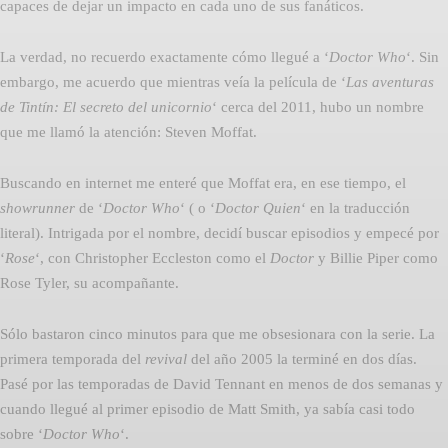
capaces de dejar un impacto en cada uno de sus fanáticos.
La verdad, no recuerdo exactamente cómo llegué a ‘
Doctor Who
‘. Sin
embargo, me acuerdo que mientras veía la película de ‘
Las aventuras
de Tintín: El secreto del unicornio
‘ cerca del 2011, hubo un nombre
que me llamó la atención: Steven Moffat.
Buscando en internet me enteré que Moffat era, en ese tiempo, el
showrunner
de ‘
Doctor Who
‘ ( o ‘
Doctor Quien
‘ en la traducción
literal). Intrigada por el nombre, decidí buscar episodios y empecé por
‘
Rose
‘, con Christopher Eccleston como el
Doctor
y Billie Piper como
Rose Tyler, su acompañante.
Sólo bastaron cinco minutos para que me obsesionara con la serie. La
primera temporada del
revival
del año 2005 la terminé en dos días.
Pasé por las temporadas de David Tennant en menos de dos semanas y
cuando llegué al primer episodio de Matt Smith, ya sabía casi todo
sobre ‘
Doctor Who
‘.