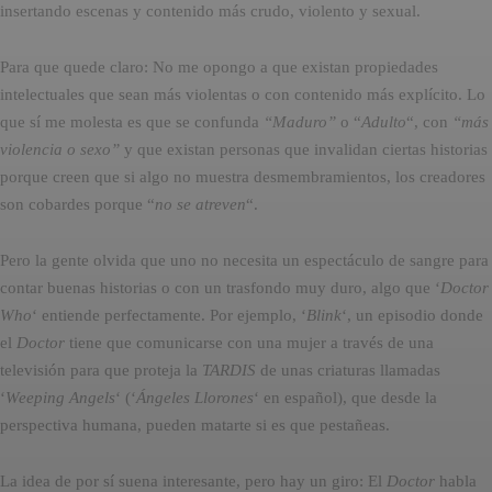
insertando escenas y contenido más crudo, violento y sexual.
Para que quede claro: No me opongo a que existan propiedades
intelectuales que sean más violentas o con contenido más explícito. Lo
que sí me molesta es que se confunda
“Maduro”
o “
Adulto
“, con
“más
violencia o sexo”
y que existan personas que invalidan ciertas historias
porque creen que si algo no muestra desmembramientos, los creadores
son cobardes porque “
no se atreven
“.
Pero la gente olvida que uno no necesita un espectáculo de sangre para
contar buenas historias o con un trasfondo muy duro, algo que ‘
Doctor
Who
‘ entiende perfectamente. Por ejemplo, ‘
Blink
‘, un episodio donde
el
Doctor
tiene que comunicarse con una mujer a través de una
televisión para que proteja la
TARDIS
de unas criaturas llamadas
‘
Weeping Angels
‘ (‘
Ángeles Llorones
‘ en español), que desde la
perspectiva humana, pueden matarte si es que pestañeas.
La idea de por sí suena interesante, pero hay un giro: El
Doctor
habla