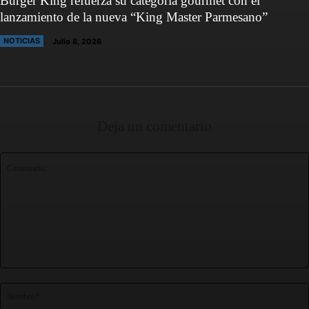
Burger King refuerza su categoría gourmet con el
lanzamiento de la nueva “King Master Parmesano”
NOTICIAS
Julio 8, 2026
Deja un comentario
Comentario: