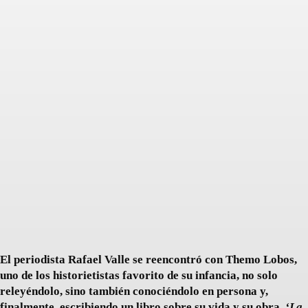
Facebook
Twitter
Pinterest
El periodista Rafael Valle se reencontró con Themo Lobos,
uno de los historietistas favorito de su infancia, no solo
releyéndolo, sino también conociéndolo en persona y,
finalmente, escribiendo un libro sobre su vida y su obra.
‘La