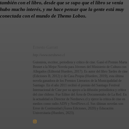
también con el libro, desde que se supo que el libro se venía
hubo mucho interés, y me hace pensar que la gente está muy
conectada con el mundo de Themo Lobos.
Ernesto Garratt
http://www.nerdnews.cl
Guionista, escritor, periodista y crítico de cine. Ganó el Premio Marta
Brunet a la Mejor Novela para Jóvenes del Ministerio de Cultura con
Allegados (Editorial Hueders, 2017). Es autor del libro Tardes de cine
(Ediciones B, 2012) y de Casa Propia (Hueders, 2019), esta última
novela ganadora de los Premios Literarios de la Municipalidad de
Santiago. En el año 2011 recibió el premio del Santiago Festival
Internacional de Cine por su apoyo a la difusión periodística y crítica
del cine chileno. Fue Editor del Área de Documentales de La Red. En
la actualidad es Director de Nerdnews.cl y ejerce la crítica de cine en
medios como radio ADN y NerdNews.cl. Sus últimas novelas son
Error de Continuidad (Áurea Ediciones, 2020) y Educación
Universitaria (Hueders, 2023).