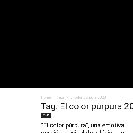
NOTICIAS
C
Home
Tags
El color púrpura 2023
Tag: El color púrpura 2
CINE
“El color púrpura”, una emotiva
revisión musical del clásico de