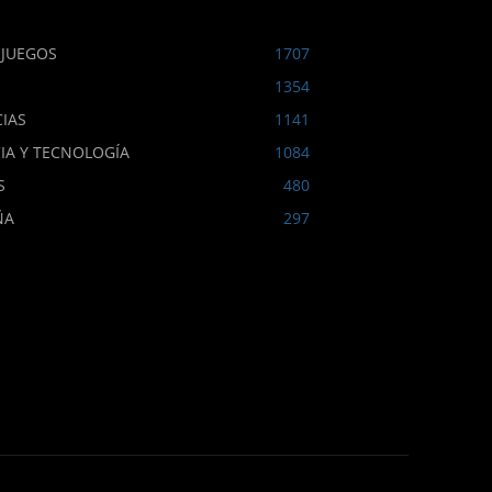
OJUEGOS
1707
1354
IAS
1141
IA Y TECNOLOGÍA
1084
S
480
ÑA
297