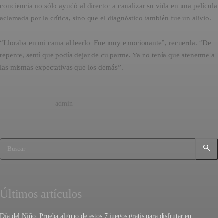
conciencia no sólo ayudó al director a canalizar su vida en una película
aclamada por la crítica, sino que el diagnóstico también fue un alivio.
“Lloraba en mi cama al leerlo. Fue muy emocionante”, recuerda. “De
repente, sentí que podía dejar de culparme. Ya no tenía que atenerme a
las mismas expectativas que los demás”.
admin
Buscar
Últimos artículos
Día del Niño: Prueba alguno de estos 7 juegos gratis para disfrutar en