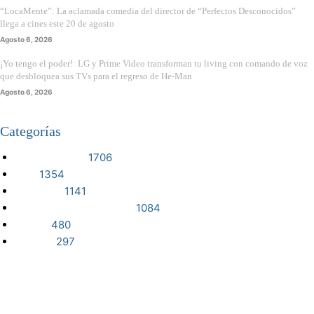
“LocaMente”: La aclamada comedia del director de “Perfectos Desconocidos”
llega a cines este 20 de agosto
Agosto 6, 2026
¡Yo tengo el poder!: LG y Prime Video transforman tu living con comando de voz
que desbloquea sus TVs para el regreso de He-Man
Agosto 6, 2026
Categorías
VIDEOJUEGOS
1706
CINE
1354
NOTICIAS
1141
CIENCIA Y TECNOLOGÍA
1084
SERIES
480
RESEÑA
297