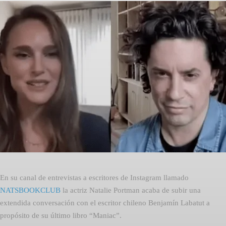
Facebook
Twitter
Pinterest
En su canal de entrevistas a escritores de Instagram llamado
NATSBOOKCLUB
la actriz Natalie Portman acaba de subir una
extendida conversación con el escritor chileno Benjamín Labatut a
propósito de su último libro “Maniac”.