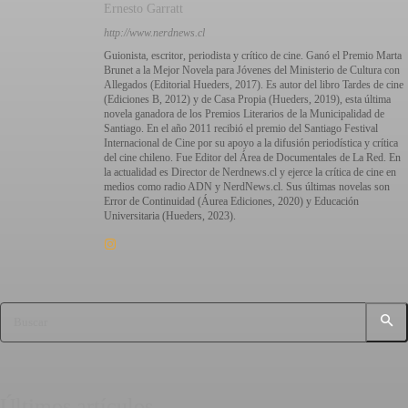
Ernesto Garratt
http://www.nerdnews.cl
Guionista, escritor, periodista y crítico de cine. Ganó el Premio Marta
Brunet a la Mejor Novela para Jóvenes del Ministerio de Cultura con
Allegados (Editorial Hueders, 2017). Es autor del libro Tardes de cine
(Ediciones B, 2012) y de Casa Propia (Hueders, 2019), esta última
novela ganadora de los Premios Literarios de la Municipalidad de
Santiago. En el año 2011 recibió el premio del Santiago Festival
Internacional de Cine por su apoyo a la difusión periodística y crítica
del cine chileno. Fue Editor del Área de Documentales de La Red. En
la actualidad es Director de Nerdnews.cl y ejerce la crítica de cine en
medios como radio ADN y NerdNews.cl. Sus últimas novelas son
Error de Continuidad (Áurea Ediciones, 2020) y Educación
Universitaria (Hueders, 2023).
Buscar
Últimos artículos