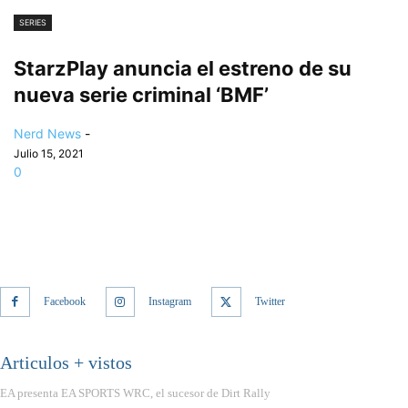
SERIES
StarzPlay anuncia el estreno de su
nueva serie criminal ‘BMF’
Nerd News
-
Julio 15, 2021
0
Facebook
Instagram
Twitter
Articulos + vistos
EA presenta EA SPORTS WRC, el sucesor de Dirt Rally