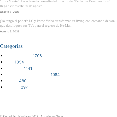
“LocaMente”: La aclamada comedia del director de “Perfectos Desconocidos”
llega a cines este 20 de agosto
Agosto 6, 2026
¡Yo tengo el poder!: LG y Prime Video transforman tu living con comando de voz
que desbloquea sus TVs para el regreso de He-Man
Agosto 6, 2026
Categorías
VIDEOJUEGOS
1706
CINE
1354
NOTICIAS
1141
CIENCIA Y TECNOLOGÍA
1084
SERIES
480
RESEÑA
297
© Copyright - Nerdnews 2022 - Armado por Tester