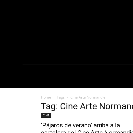
NOTICIAS
C
Home
Tags
Cine Arte Normandie
Tag: Cine Arte Norman
CINE
‘Pájaros de verano’ arriba a la
cartelera del Cine Arte Normandi