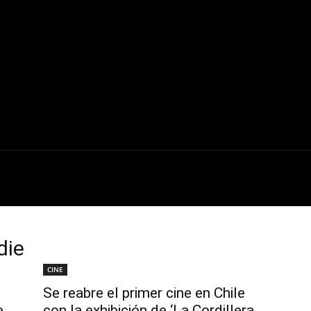
INE
SERIES
ENTREVISTAS
CRÍTICAS
die
CINE
Se reabre el primer cine en Chile
e
con la exhibición de ‘La Cordillera