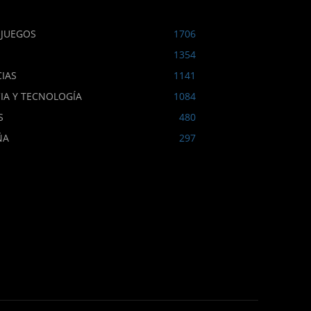
OJUEGOS
1706
1354
IAS
1141
IA Y TECNOLOGÍA
1084
S
480
ÑA
297