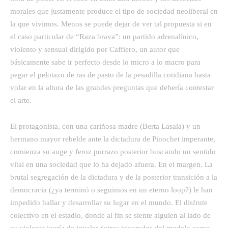
morales que justamente produce el tipo de sociedad neoliberal en
la que vivimos. Menos se puede dejar de ver tal propuesta si en
el caso particular de “Raza brava”: un partido adrenalínico,
violento y sensual dirigido por Caffiero, un autor que
básicamente sabe ir perfecto desde lo micro a lo macro para
pegar el pelotazo de ras de pasto de la pesadilla cotidiana hasta
volar en la altura de las grandes preguntas que debería contestar
el arte.
El protagonista, con una cariñosa madre (Berta Lasala) y un
hermano mayor rebelde ante la dictadura de Pinochet imperante,
comienza su auge y feroz porrazo posterior buscando un sentido
vital en una sociedad que lo ha dejado afuera. En el margen. La
brutal segregación de la dictadura y de la posterior transición a la
democracia (¿ya terminó o seguimos en un eterno loop?) le han
impedido hallar y desarrollar su lugar en el mundo. El disfrute
colectivo en el estadio, donde al fin se siente alguien al lado de
su violenta jauría de iguales (otros ignorados del modelo como