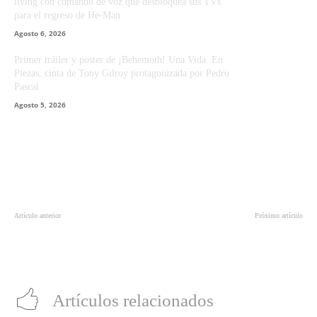
living con comando de voz que desbloquea sus TVs
para el regreso de He-Man
Agosto 6, 2026
Primer tráiler y poster de ¡Behemoth! Una Vida. En
Piezas, cinta de Tony Gilroy protagonizada por Pedro
Pascal
Agosto 5, 2026
Artículo anterior
Próximo artículo
“Subnautica 2” lidera las listas de
Guía turística de “Forza Horizon 6”
ventas de Steam antes del
desde la perspectiva de un
lanzamiento en acceso anticipado
diseñador
Artículos relacionados