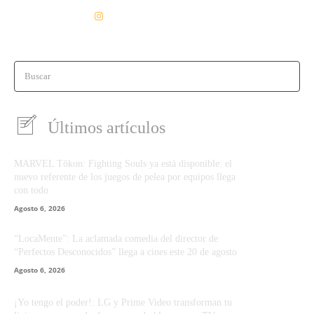
Buscar
Últimos artículos
MARVEL Tōkon: Fighting Souls ya está disponible: el
nuevo referente de los juegos de pelea por equipos llega
con todo
Agosto 6, 2026
“LocaMente”: La aclamada comedia del director de
“Perfectos Desconocidos” llega a cines este 20 de agosto
Agosto 6, 2026
¡Yo tengo el poder!: LG y Prime Video transforman tu