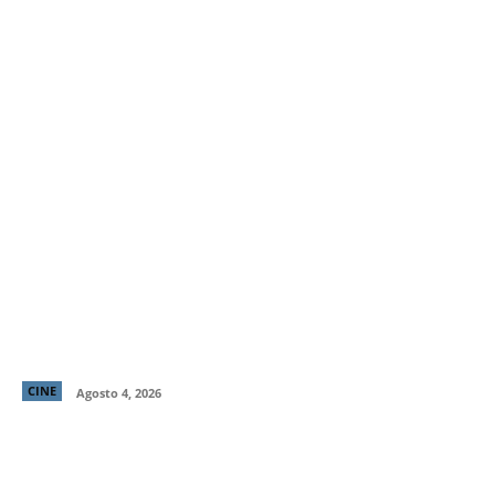
“El Deshielo”, la aclamada nueva película de
Manuela Martelli, presenta su tráiler oficial y
confirma su estreno en cines chilenos
CINE
Agosto 4, 2026