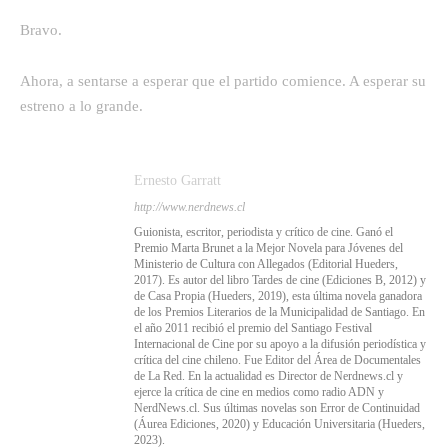
Bravo.
Ahora, a sentarse a esperar que el partido comience. A esperar su
estreno a lo grande.
Ernesto Garratt
http://www.nerdnews.cl
Guionista, escritor, periodista y crítico de cine. Ganó el
Premio Marta Brunet a la Mejor Novela para Jóvenes del
Ministerio de Cultura con Allegados (Editorial Hueders,
2017). Es autor del libro Tardes de cine (Ediciones B, 2012) y
de Casa Propia (Hueders, 2019), esta última novela ganadora
de los Premios Literarios de la Municipalidad de Santiago. En
el año 2011 recibió el premio del Santiago Festival
Internacional de Cine por su apoyo a la difusión periodística y
crítica del cine chileno. Fue Editor del Área de Documentales
de La Red. En la actualidad es Director de Nerdnews.cl y
ejerce la crítica de cine en medios como radio ADN y
NerdNews.cl. Sus últimas novelas son Error de Continuidad
(Áurea Ediciones, 2020) y Educación Universitaria (Hueders,
2023).