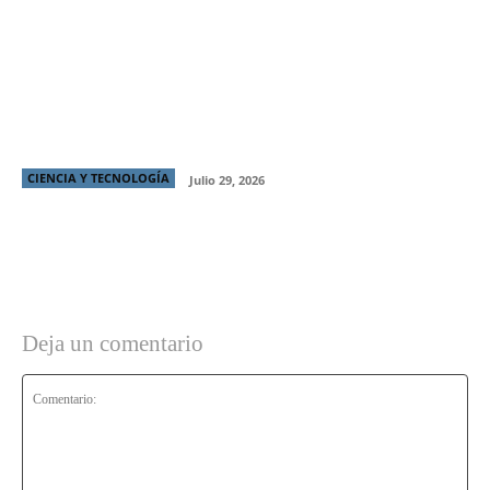
Cuenta corriente digital: trámites financieros que
puedes resolver por internet
CIENCIA Y TECNOLOGÍA
Julio 29, 2026
Deja un comentario