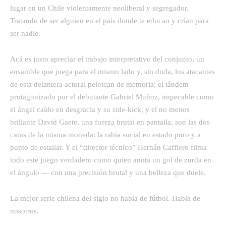
lugar en un Chile violentamente neoliberal y segregador.
Tratando de ser alguien en el país donde te educan y crían para
ser nadie.
Acá es justo apreciar el trabajo interpretativo del conjunto, un
ensamble que juega para el mismo lado y, sin duda, los atacantes
de esta delantera actoral pelotean de memoria; el tándem
protagonizado por el debutante Gabriel Muñoz, impecable como
el ángel caído en desgracia y su side-kick, y el no menos
brillante David Gaete, una fuerza brutal en pantalla, son las dos
caras de la misma moneda: la rabia social en estado puro y a
punto de estallar. Y el “director técnico” Hernán Caffiero filma
todo este juego verdadero como quien anota un gol de zurda en
el ángulo — con una precisión brutal y una belleza que duele.
La mejor serie chilena del siglo no habla de fútbol. Habla de
nosotros.