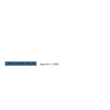
Christopher Nolan habla sobre decisiones narrativas,
la crítica de cine y si cristianizó La Odisea
CHRISTOPHER NOLAN
Agosto 2, 2026