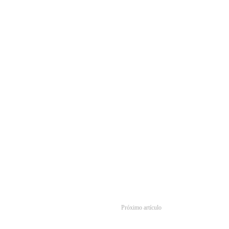
Próximo artículo
Escorpión’ está en marcha con The Rock como productor