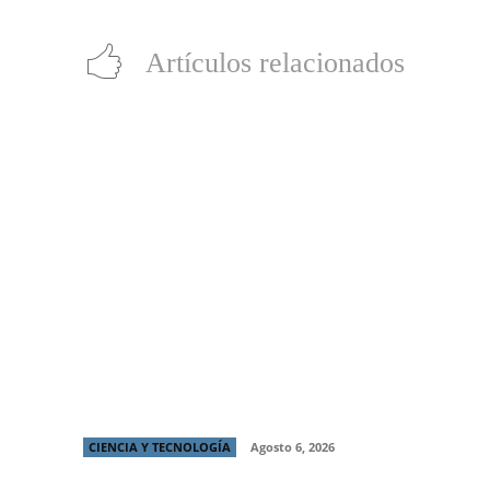
Artículos relacionados
¡Yo tengo el poder!: LG y Prime Video
transforman tu living con comando de voz
que desbloquea sus TVs para el regreso de
He-Man
CIENCIA Y TECNOLOGÍA
Agosto 6, 2026