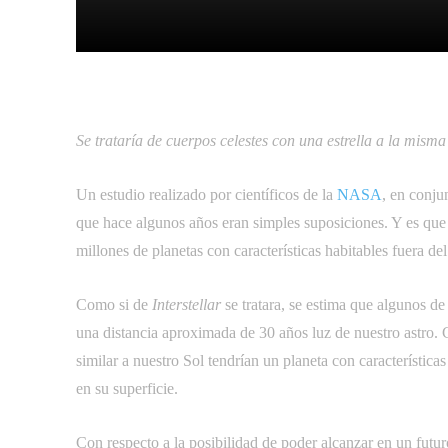
Facebook
Tw
Compartir
Se trataría de cuerpos celestes con una estrella a la misma d
Un estudio realizado por científicos de la
NASA
, en conju
que hace algunos años eran simples suposiciones. Y es que
millones de planetas con características habitables fuera del
Como si de
Interstellar
 se tratara, se estima que algunos d
una distancia aproximada de 30 años luz de nuestro astro. C
similar a nuestro Sol tendrían un planeta con características
en su superficie.
Con respecto a la posibilidad de poder alcanzar en un futur