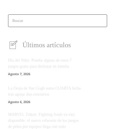
Buscar
Últimos artículos
Día del Niño: Prueba alguno de estos 7
juegos gratis para disfrutar en familia
Agosto 7, 2026
La Oreja de Van Gogh suma CUARTA fecha
tras agotar dos conciertos
Agosto 6, 2026
MARVEL Tōkon: Fighting Souls ya está
disponible: el nuevo referente de los juegos
de pelea por equipos llega con todo