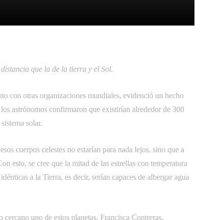
itter
Pinterest
WhatsApp
istancia que la de la tierra y el Sol.
nto con otras organizaciones mundiales, evidenció un hecho
 los astrónomos confirmaron que existirían alrededor de 300
 sistema solar.
e esos cuerpos celestes no estarían para nada lejos, sino que a
on esto, se cree que la mitad de las estrellas con temperatura
 idénticas a la Tierra, es decir, serían capaces de albergar agua
o cercano uno de estos planetas, Francisca Contreras,