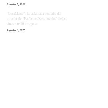
Agosto 6, 2026
“LocaMente”: La aclamada comedia del
director de “Perfectos Desconocidos” llega a
cines este 20 de agosto
Agosto 6, 2026