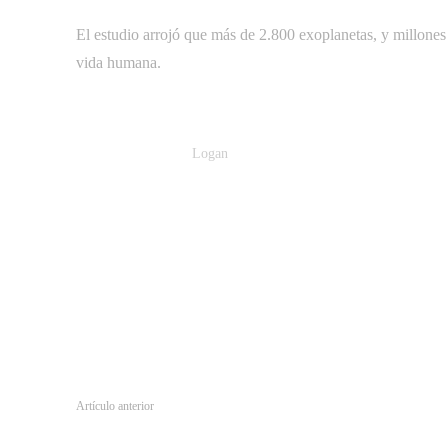
El estudio arrojó que más de 2.800 exoplanetas, y millones 
vida humana.
Logan
Artículo anterior
‘Fortnite’ se prepara para las consolas de nueva generación