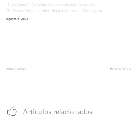
“LocaMente”: La aclamada comedia del director de
“Perfectos Desconocidos” llega a cines este 20 de agosto
Agosto 6, 2026
Artículo anterior
Próximo artículo
Conoce las soluciones de alto
¿Sigues buscando las mejores
rendimiento de Kingston
ofertas en tecnología? Huawei
presentadas en Computex 2026
sorprende con descuentos en
Mercado Libre
Artículos relacionados