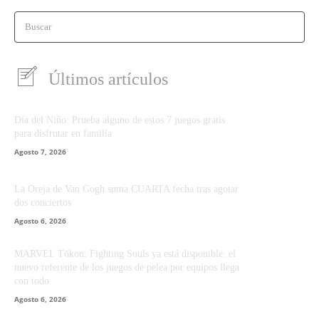
Buscar
Últimos artículos
Día del Niño: Prueba alguno de estos 7 juegos gratis
para disfrutar en familia
Agosto 7, 2026
La Oreja de Van Gogh suma CUARTA fecha tras agotar
dos conciertos
Agosto 6, 2026
MARVEL Tōkon: Fighting Souls ya está disponible: el
nuevo referente de los juegos de pelea por equipos llega
con todo
Agosto 6, 2026