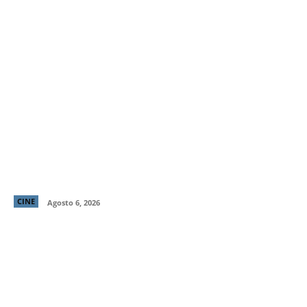
“LocaMente”: La aclamada comedia del director de
“Perfectos Desconocidos” llega a cines este 20 de
agosto
CINE
Agosto 6, 2026