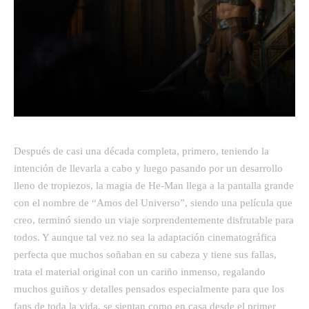
Facebook
Twitter
Pinterest
Después de casi una década completa, primero, teniendo la
intención de llevarla a cabo y luego pasando por un desarrollo
lleno de tropiezos, la magia de He-Man llega a la pantalla grande
con el nombre de “Amos del Universo”, siendo una película que
creo, terminó siendo un viaje sorprendentemente disfrutable para
todos. Y aunque tal vez no sea la adaptación cinematográfica
perfecta que muchos soñaban en su cabeza y tiene sus fallas,
trata el material original con un cariño inmenso, regalando
muchos guiños y detalles pensados especialmente para que los
fans de toda la vida, se sientan como en casa desde el primer