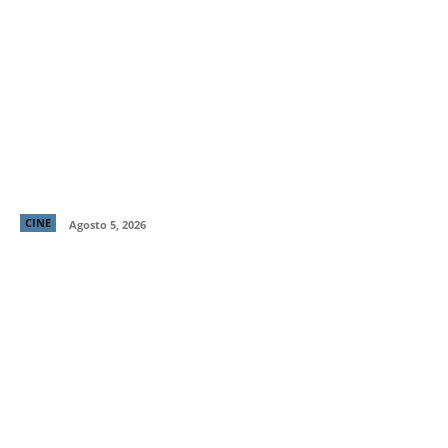
Primer tráiler y poster de ¡Behemoth! Una Vida. En
Piezas, cinta de Tony Gilroy protagonizada por
Pedro Pascal
CINE
Agosto 5, 2026