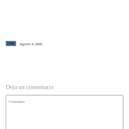
“El Deshielo”, la aclamada nueva película de
Manuela Martelli, presenta su tráiler oficial y
confirma su estreno en cines chilenos
CINE
Agosto 4, 2026
Deja un comentario