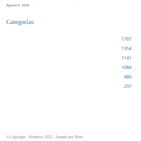
Agosto 6, 2026
Categorías
VIDEOJUEGOS
1707
CINE
1354
NOTICIAS
1141
CIENCIA Y TECNOLOGÍA
1084
SERIES
480
RESEÑA
297
© Copyright - Nerdnews 2022 - Armado por Tester