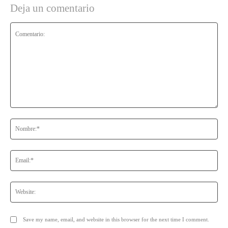
Deja un comentario
Comentario:
No
Ema
Web
Save my name, email, and website in this browser for the next time I comment.