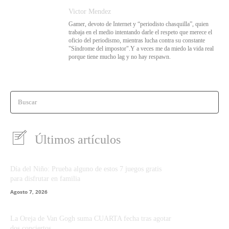
Victor Mendez
Gamer, devoto de Internet y “periodisto chasquilla”, quien
trabaja en el medio intentando darle el respeto que merece el
oficio del periodismo, mientras lucha contra su constante
"Síndrome del impostor".Y a veces me da miedo la vida real
porque tiene mucho lag y no hay respawn.
Buscar
Últimos artículos
Día del Niño: Prueba alguno de estos 7 juegos gratis
para disfrutar en familia
Agosto 7, 2026
La Oreja de Van Gogh suma CUARTA fecha tras agotar
dos conciertos