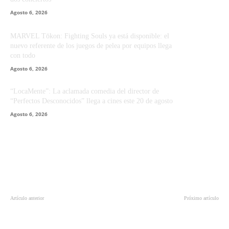
Agosto 6, 2026
MARVEL Tōkon: Fighting Souls ya está disponible: el
nuevo referente de los juegos de pelea por equipos llega
con todo
Agosto 6, 2026
“LocaMente”: La aclamada comedia del director de
“Perfectos Desconocidos” llega a cines este 20 de agosto
Agosto 6, 2026
Artículo anterior
Próximo artículo
Hasbro lanza nueva colección
ASUS apuesta por notebooks con
inspirada en la nueva película The
IA, gaming y productividad en el
Mandalorian & Grogu
CyberDay con descuentos