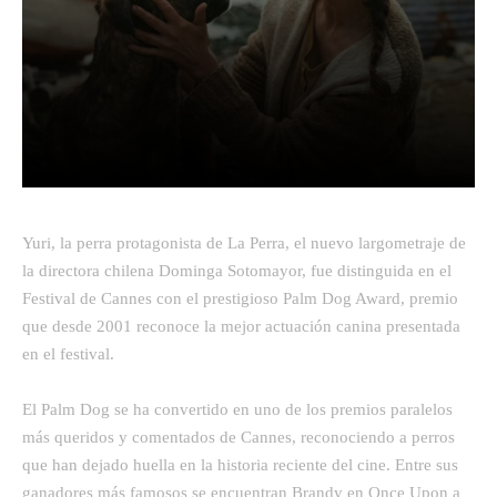
Facebook
Twitter
Pinterest
Yuri, la perra protagonista de La Perra, el nuevo largometraje de
la directora chilena Dominga Sotomayor, fue distinguida en el
Festival de Cannes con el prestigioso Palm Dog Award, premio
que desde 2001 reconoce la mejor actuación canina presentada
en el festival.
El Palm Dog se ha convertido en uno de los premios paralelos
más queridos y comentados de Cannes, reconociendo a perros
que han dejado huella en la historia reciente del cine. Entre sus
ganadores más famosos se encuentran Brandy en Once Upon a