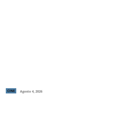
“El Deshielo”, la aclamada nueva película de
Manuela Martelli, presenta su tráiler oficial y
confirma su estreno en cines chilenos
CINE
Agosto 4, 2026