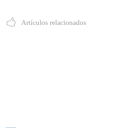
exclusivos
Artículos relacionados
“LocaMente”: La aclamada comedia del director de
“Perfectos Desconocidos” llega a cines este 20 de
agosto