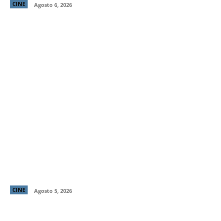
CINE
Agosto 6, 2026
Primer tráiler y poster de ¡Behemoth! Una Vida. En
Piezas, cinta de Tony Gilroy protagonizada por
Pedro Pascal
CINE
Agosto 5, 2026