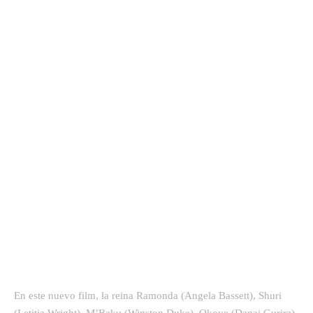
En este nuevo film, la reina Ramonda (Angela Bassett), Shuri
(Letitia Wright), M’Baku (Winston Duke), Okoye (Danai Gurira)