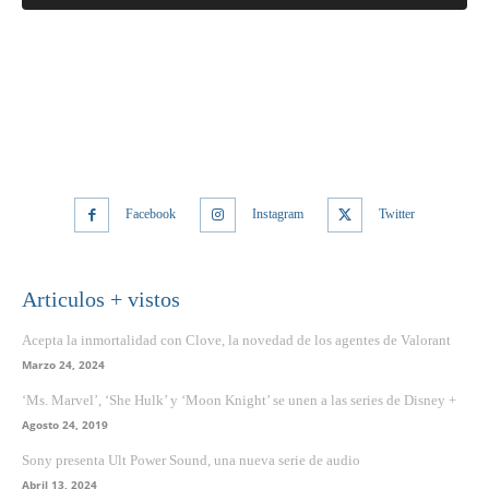
Facebook
Instagram
Twitter
Articulos + vistos
Acepta la inmortalidad con Clove, la novedad de los agentes de Valorant
Marzo 24, 2024
‘Ms. Marvel’, ‘She Hulk’ y ‘Moon Knight’ se unen a las series de Disney +
Agosto 24, 2019
Sony presenta Ult Power Sound, una nueva serie de audio
Abril 13, 2024