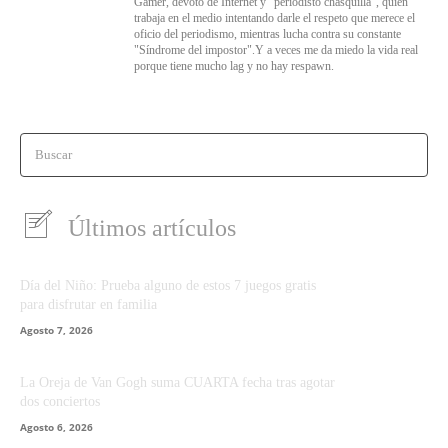
Gamer, devoto de Internet y “periodisto chasquilla”, quien
trabaja en el medio intentando darle el respeto que merece el
oficio del periodismo, mientras lucha contra su constante
"Síndrome del impostor".Y a veces me da miedo la vida real
porque tiene mucho lag y no hay respawn.
Buscar
Últimos artículos
Día del Niño: Prueba alguno de estos 7 juegos gratis
para disfrutar en familia
Agosto 7, 2026
La Oreja de Van Gogh suma CUARTA fecha tras agotar
dos conciertos
Agosto 6, 2026