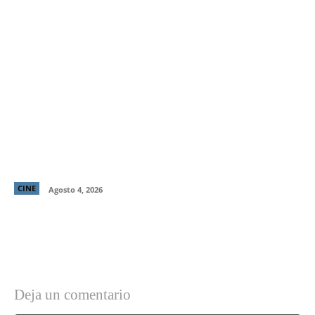
“El Deshielo”, la aclamada nueva película de
Manuela Martelli, presenta su tráiler oficial y
confirma su estreno en cines chilenos
CINE
Agosto 4, 2026
Deja un comentario