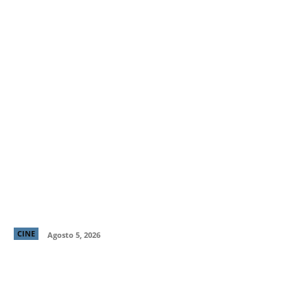
Primer tráiler y poster de ¡Behemoth! Una Vida. En
Piezas, cinta de Tony Gilroy protagonizada por
Pedro Pascal
CINE
Agosto 5, 2026