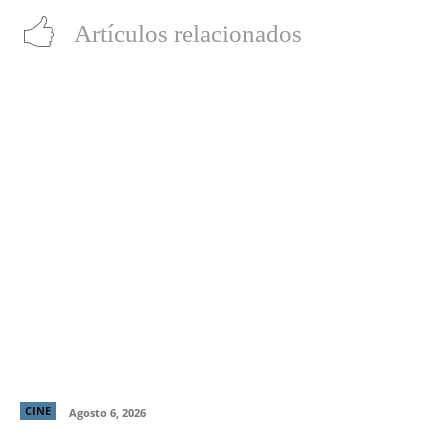
Artículos relacionados
“LocaMente”: La aclamada comedia del director de
“Perfectos Desconocidos” llega a cines este 20 de
agosto
CINE
Agosto 6, 2026