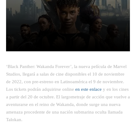
Facebook
Twitter
Pinterest
‘Black Panther: Wakanda Forever’, la nueva película de Marvel
Studios, llegará a salas de cine disponibles el 10 de noviembre
de 2022, con pre-estreno en Latinoamérica el 9 de noviembre.
Los tickets podrán adquirirse online
en este enlace
y en los cines
a partir del 20 de octubre. El largometraje de acción que vuelve a
aventurarse en el reino de Wakanda, donde surge una nueva
amenaza procedente de una nación submarina oculta llamada
Talokan.