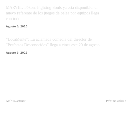
MARVEL Tōkon: Fighting Souls ya está disponible: el
nuevo referente de los juegos de pelea por equipos llega
con todo
Agosto 6, 2026
“LocaMente”: La aclamada comedia del director de
“Perfectos Desconocidos” llega a cines este 20 de agosto
Agosto 6, 2026
Artículo anterior
Próximo artículo
El nuevo videojuego de ‘Dragon
El nuevo Galaxy Watch5 te ayuda a
Ball’ ya se encuentra disponible
mejorar tu vida con información
personalizada: descubre cómo
funciona