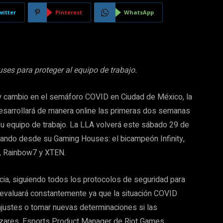
witter
Pinterest
WhatsApp
s para proteger al equipo de trabajo.
y cambio en el semáforo COVID en Ciudad de México, la
esarrollará de manera online las primeras dos semanas
su equipo de trabajo. La LLA volverá este sábado 29 de
ipando desde su Gaming Houses: el bicampeón Infinity,
l, Rainbow7 y XTEN.
ia, siguiendo todos los protocolos de seguridad para
 evaluará constantemente ya que la situación COVID
justes o tomar nuevas determinaciones si las
azares, Esports Product Manager de Riot Games