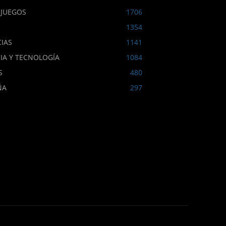
OJUEGOS
1706
1354
IAS
1141
IA Y TECNOLOGÍA
1084
S
480
ÑA
297