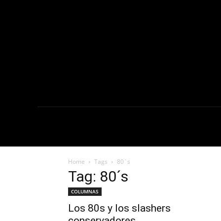
NOTICIAS
C
Home
Tags
80´s
Tag: 80´s
COLUMNAS
Los 80s y los slashers
conservadores