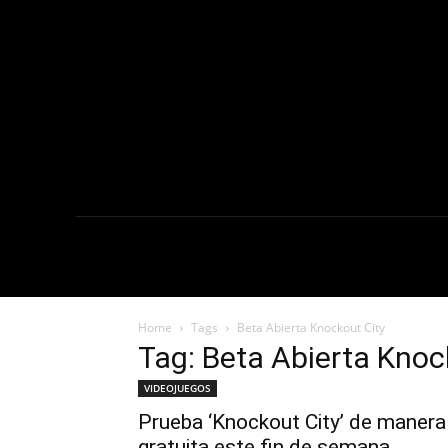
NOTICIAS
C
Home
Tags
Beta Abierta Knockout City
Tag: Beta Abierta Knoc
VIDEOJUEGOS
Prueba ‘Knockout City’ de manera
gratuita este fin de semana