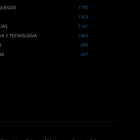
OJUEGOS
1705
1353
IAS
1141
IA Y TECNOLOGÍA
1083
S
480
ÑA
297