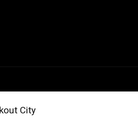
INE
SERIES
ENTREVISTAS
CRÍTICAS
kout City