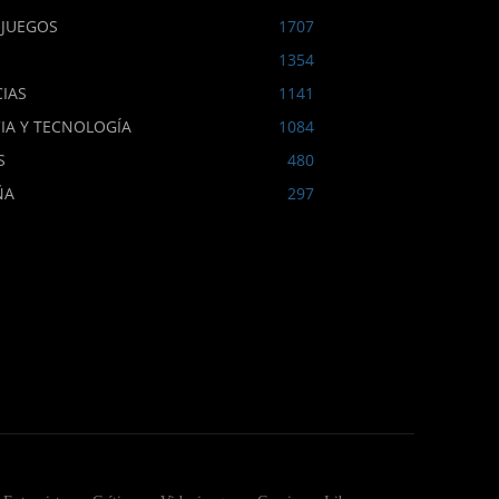
OJUEGOS
1707
1354
IAS
1141
IA Y TECNOLOGÍA
1084
S
480
ÑA
297