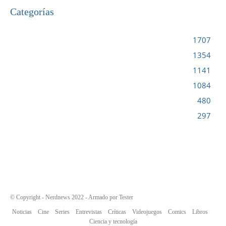
Categorías
VIDEOJUEGOS
1707
CINE
1354
NOTICIAS
1141
CIENCIA Y TECNOLOGÍA
1084
SERIES
480
RESEÑA
297
© Copyright - Nerdnews 2022 - Armado por Tester
Noticias
Cine
Series
Entrevistas
Críticas
Videojuegos
Comics
Libros
Ciencia y tecnología