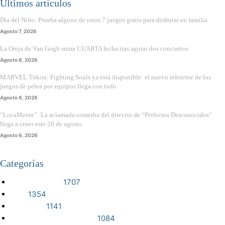
Últimos artículos
Día del Niño: Prueba alguno de estos 7 juegos gratis para disfrutar en familia
Agosto 7, 2026
La Oreja de Van Gogh suma CUARTA fecha tras agotar dos conciertos
Agosto 6, 2026
MARVEL Tōkon: Fighting Souls ya está disponible: el nuevo referente de los
juegos de pelea por equipos llega con todo
Agosto 6, 2026
“LocaMente”: La aclamada comedia del director de “Perfectos Desconocidos”
llega a cines este 20 de agosto
Agosto 6, 2026
Categorías
VIDEOJUEGOS
1707
CINE
1354
NOTICIAS
1141
CIENCIA Y TECNOLOGÍA
1084