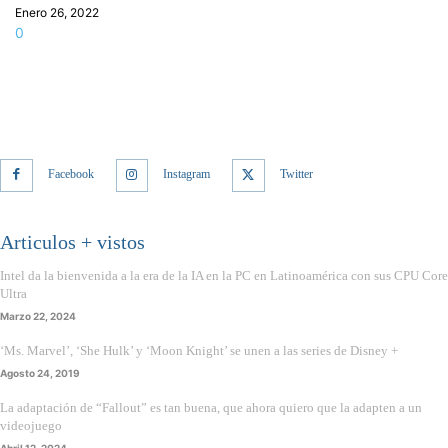
Enero 26, 2022
0
Facebook
Instagram
Twitter
Articulos + vistos
Intel da la bienvenida a la era de la IA en la PC en Latinoamérica con sus CPU Core
Ultra
Marzo 22, 2024
‘Ms. Marvel’, ‘She Hulk’ y ‘Moon Knight’ se unen a las series de Disney +
Agosto 24, 2019
La adaptación de “Fallout” es tan buena, que ahora quiero que la adapten a un
videojuego
Abril 12, 2024