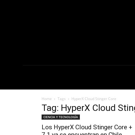
NOTICIAS
C
Home
Tags
HyperX Cloud Stinger Core
Tag: HyperX Cloud Stin
CIENCIA Y TECNOLOGÍA
Los HyperX Cloud Stinger Core +
7.1 ya se encuentran en Chile