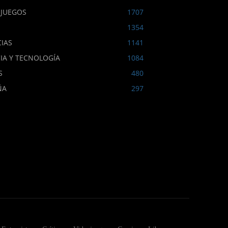
OJUEGOS
1707
1354
IAS
1141
IA Y TECNOLOGÍA
1084
S
480
ÑA
297