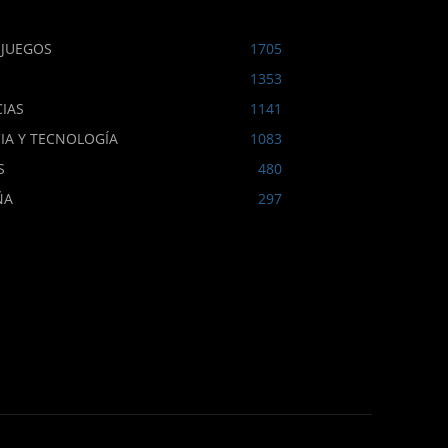
OJUEGOS
1705
1353
IAS
1141
IA Y TECNOLOGÍA
1083
S
480
ÑA
297