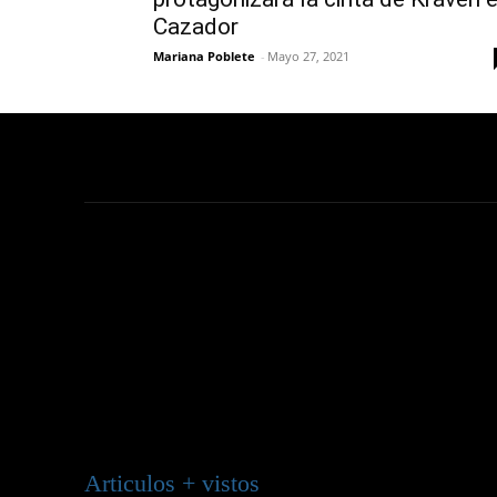
Cazador
Mariana Poblete
-
Mayo 27, 2021
Articulos + vistos