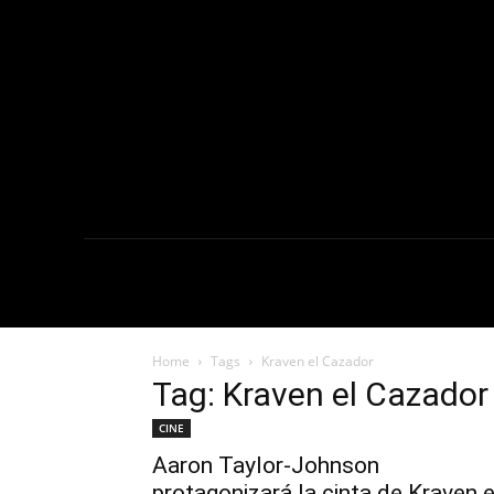
NOTICIAS
C
Home
Tags
Kraven el Cazador
Tag: Kraven el Cazador
CINE
Aaron Taylor-Johnson
protagonizará la cinta de Kraven e