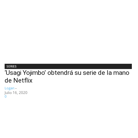
SERIES
‘Usagi Yojimbo’ obtendrá su serie de la mano
de Netflix
Logan
-
Julio 16, 2020
0