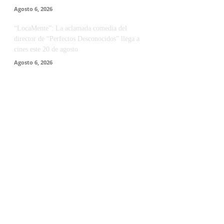
Agosto 6, 2026
“LocaMente”: La aclamada comedia del
director de “Perfectos Desconocidos” llega a
cines este 20 de agosto
Agosto 6, 2026