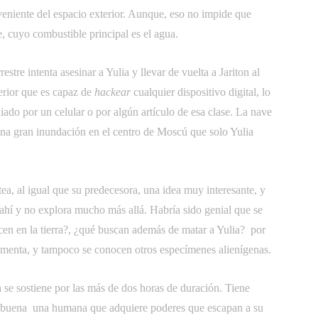
oveniente del espacio exterior. Aunque, eso no impide que
ve, cuyo combustible principal es el agua.
stre intenta asesinar a Yulia y llevar de vuelta a Jariton al
perior que es capaz de
hackear
cualquier dispositivo digital, lo
ado por un celular o por algún artículo de esa clase. La nave
 una gran inundación en el centro de Moscú que solo Yulia
ea, al igual que su predecesora, una idea muy interesante, y
 ahí y no explora mucho más allá. Habría sido genial que se
acen en la tierra?, ¿qué buscan además de matar a Yulia?  por
comenta, y tampoco se conocen otros especímenes alienígenas.
 se sostiene por las más de dos horas de duración. Tiene
tan buena  una humana que adquiere poderes que escapan a su