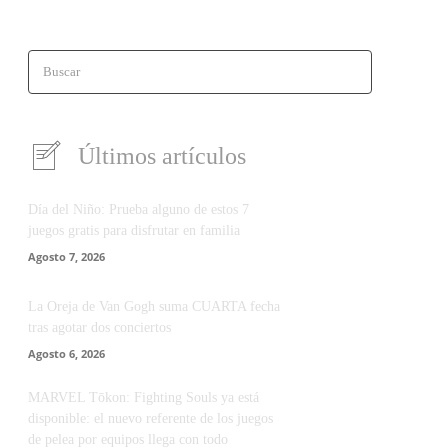
Buscar
Últimos artículos
Día del Niño: Prueba alguno de estos 7
juegos gratis para disfrutar en familia
Agosto 7, 2026
La Oreja de Van Gogh suma CUARTA fecha
tras agotar dos conciertos
Agosto 6, 2026
MARVEL Tōkon: Fighting Souls ya está
disponible: el nuevo referente de los juegos
de pelea por equipos llega con todo