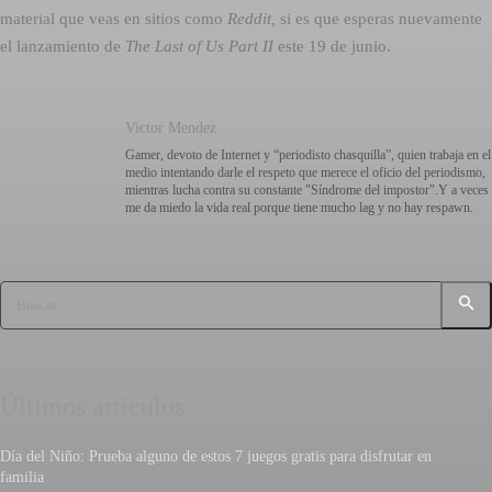
material que veas en sitios como
Reddit,
si es que esperas nuevamente
el lanzamiento de 
The Last of Us Part II
este 19 de junio.
Victor Mendez
Gamer, devoto de Internet y “periodisto chasquilla”, quien trabaja en el
medio intentando darle el respeto que merece el oficio del periodismo,
mientras lucha contra su constante "Síndrome del impostor".Y a veces
me da miedo la vida real porque tiene mucho lag y no hay respawn.
Buscar
Últimos artículos
Día del Niño: Prueba alguno de estos 7 juegos gratis para disfrutar en
familia