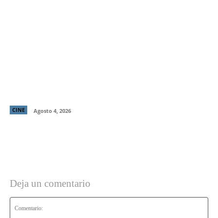
“El Deshielo”, la aclamada nueva película de
Manuela Martelli, presenta su tráiler oficial y
confirma su estreno en cines chilenos
CINE
Agosto 4, 2026
Deja un comentario