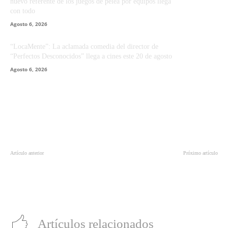
nuevo referente de los juegos de pelea por equipos llega
con todo
Agosto 6, 2026
“LocaMente”: La aclamada comedia del director de
“Perfectos Desconocidos” llega a cines este 20 de agosto
Agosto 6, 2026
Artículo anterior
Próximo artículo
Así puedes usar tu equipo antiguo
Oracle Fusion Data Intelligence
como parte de pago con el
ayuda a organizaciones de todo el
programa Trade-In de Huawei
mundo a acelerar la toma de
decisiones impulsada por IA
Artículos relacionados