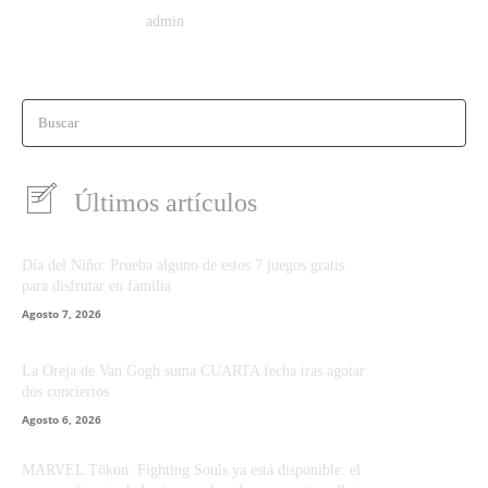
admin
Buscar
Últimos artículos
Día del Niño: Prueba alguno de estos 7 juegos gratis
para disfrutar en familia
Agosto 7, 2026
La Oreja de Van Gogh suma CUARTA fecha tras agotar
dos conciertos
Agosto 6, 2026
MARVEL Tōkon: Fighting Souls ya está disponible: el