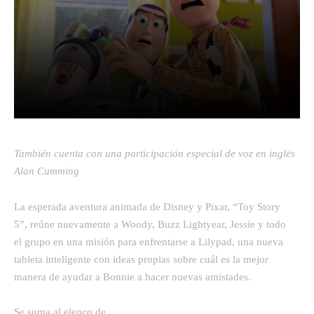
Facebook
Twitter
Pinterest
También cuenta con una participación especial de voz en inglés
Alan Cumming
La esperada aventura animada de Disney y Pixar, “Toy Story
5”, reúne nuevamente a Woody, Buzz Lightyear, Jessie y todo
el grupo en una misión para enfrentarse a Lilypad, una nueva
tableta inteligente con ideas propias sobre cuál es la mejor
manera de ayudar a Bonnie a hacer nuevas amistades.
Se suma al elenco de