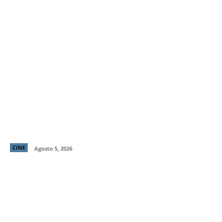
Primer tráiler y poster de ¡Behemoth! Una Vida. En
Piezas, cinta de Tony Gilroy protagonizada por
Pedro Pascal
CINE
Agosto 5, 2026