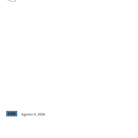
“LocaMente”: La aclamada comedia del director de
“Perfectos Desconocidos” llega a cines este 20 de
agosto
CINE
Agosto 6, 2026