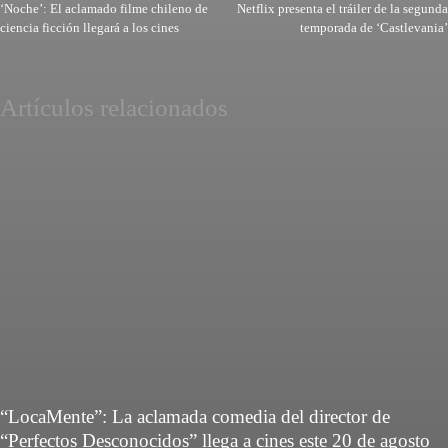
‘Noche’: El aclamado filme chileno de
Netflix presenta el tráiler de la segunda
ciencia ficción llegará a los cines
temporada de ‘Castlevania’
Artículos relacionados
“LocaMente”: La aclamada comedia del director de
“Perfectos Desconocidos” llega a cines este 20 de agosto