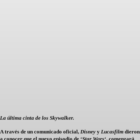
Facebook
Twitter
Pinterest
La última cinta de los Skywalker.
A través de un
comunicado oficial
,
Disney
y
Lucasfilm
dieron
a conocer que el nuevo episodio de ‘
Star Wars
‘, comenzará