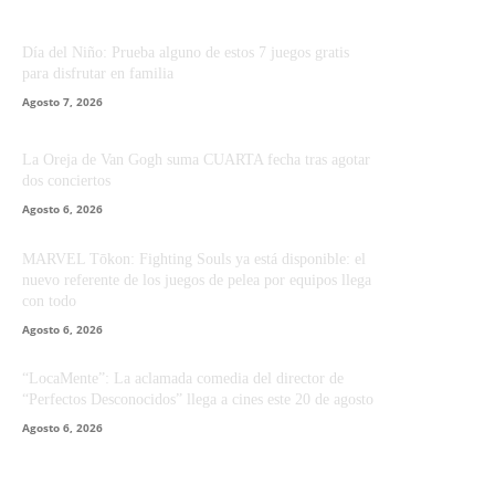
Día del Niño: Prueba alguno de estos 7 juegos gratis
para disfrutar en familia
Agosto 7, 2026
La Oreja de Van Gogh suma CUARTA fecha tras agotar
dos conciertos
Agosto 6, 2026
MARVEL Tōkon: Fighting Souls ya está disponible: el
nuevo referente de los juegos de pelea por equipos llega
con todo
Agosto 6, 2026
“LocaMente”: La aclamada comedia del director de
“Perfectos Desconocidos” llega a cines este 20 de agosto
Agosto 6, 2026