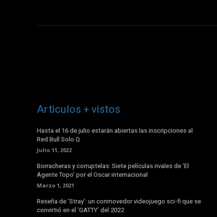
Articulos + vistos
Hasta el 16 de julio estarán abiertas las inscripciones al
Red Bull Solo Q
Julio 11, 2022
Borracheras y corruptelas: Siete películas rivales de ‘El
Agente Topo’ por el Oscar internacional
Marzo 1, 2021
Reseña de ‘Stray’: un conmovedor videojuego sci-fi que se
convirtió en el ‘GATTY’ del 2022