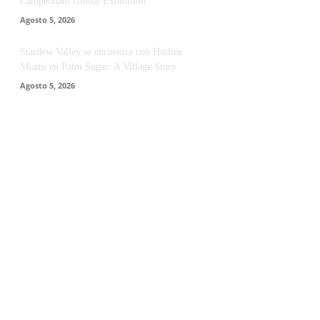
Campeonato Global Exhibition
Agosto 5, 2026
Stardew Valley se encuentra con Hotline
Miami en Palm Sugar: A Village Story
Agosto 5, 2026