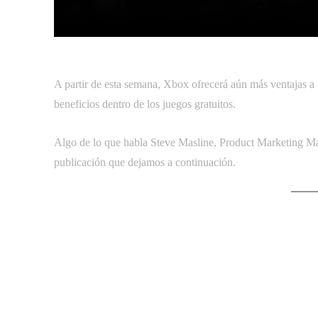
Facebook
Tw
Compartir
A partir de esta semana, Xbox ofrecerá aún más ventajas
beneficios dentro de los juegos gratuitos.
Algo de lo que habla Steve Masline, Product Marketing Ma
publicación que dejamos a continuación.