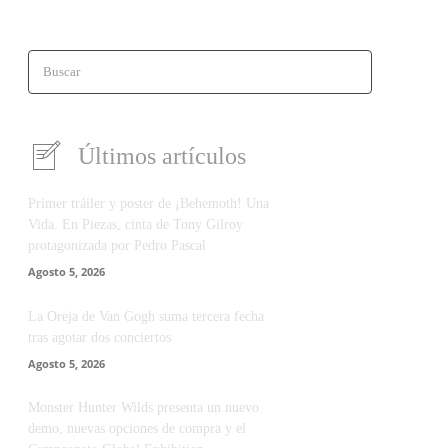
Buscar
Últimos artículos
Primer tráiler y poster de ¡Behemoth! Una
Vida. En Piezas, cinta de Tony Gilroy
protagonizada por Pedro Pascal
Agosto 5, 2026
La Oreja de Van Gogh suma tercera fecha
tras agotar dos conciertos
Agosto 5, 2026
Monster Hunter Wilds presenta un nuevo
demo, nuevas opciones de compra y el