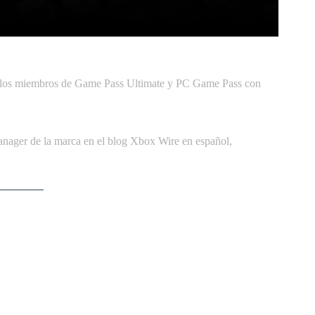
itter
Pinterest
WhatsApp
 a los miembros de Game Pass Ultimate y PC Game Pass con
nager de la marca en el blog Xbox Wire en español,