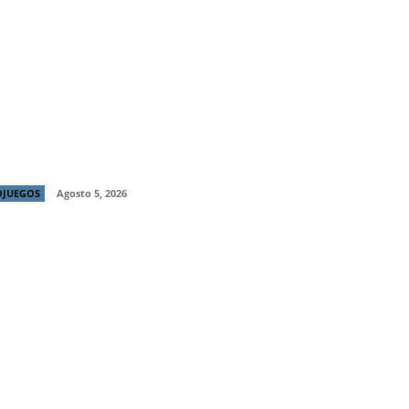
dew Valley se encuentra con Hotline
i en Palm Sugar: A Village Story
OJUEGOS
Agosto 5, 2026