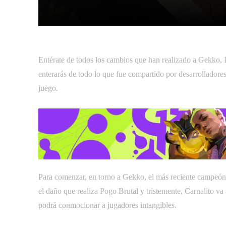
Facebook
Tw
Compartir
Entérate de todos los cambios que han realizado a Gekko, Lo
enterarás de todo lo que fue compartido por desarrolladore
juego.
Para comenzar, en torno a Gekko, el más reciente campeón
el daño que realiza Pogo Brutal y tristemente, Carnalito va 
podrá conmocionar a jugadores intangibles.