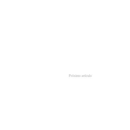
Próximo artículo
hile anuncia la la preventa de su nueva serie Galaxy A