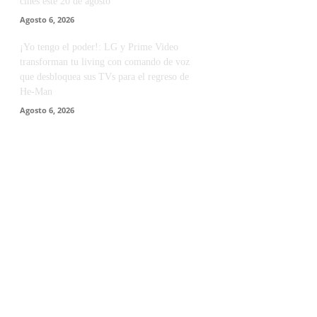
cines este 20 de agosto
Agosto 6, 2026
¡Yo tengo el poder!: LG y Prime Video
transforman tu living con comando de voz
que desbloquea sus TVs para el regreso de
He-Man
Agosto 6, 2026