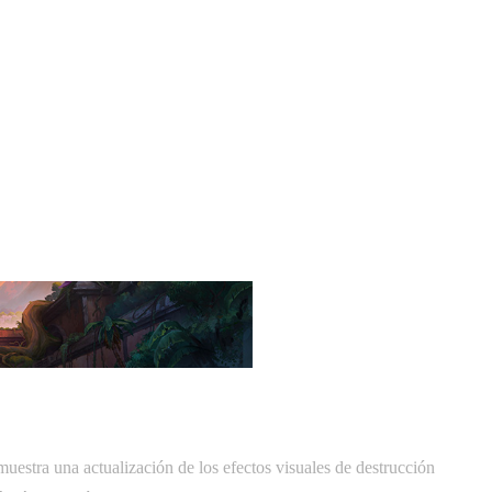
uestra una actualización de los efectos visuales de destrucción