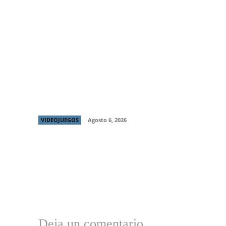
MARVEL Tōkon: Fighting Souls ya está
disponible: el nuevo referente de los
juegos de pelea por equipos llega con todo
VIDEOJUEGOS
Agosto 6, 2026
Deja un comentario