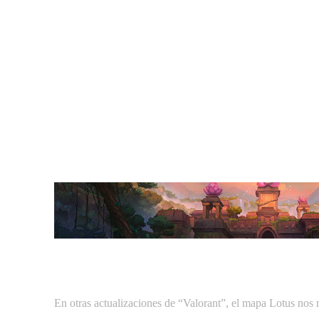
En otras actualizaciones de “Valorant”, el mapa Lotus nos m