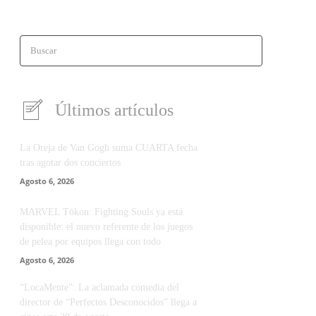
Buscar
Últimos artículos
La Oreja de Van Gogh suma CUARTA fecha
tras agotar dos conciertos
Agosto 6, 2026
MARVEL Tōkon: Fighting Souls ya está
disponible: el nuevo referente de los juegos
de pelea por equipos llega con todo
Agosto 6, 2026
“LocaMente”: La aclamada comedia del
director de “Perfectos Desconocidos” llega a