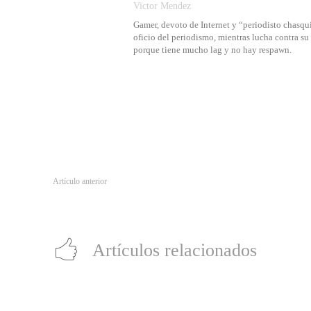
Victor Mendez
Gamer, devoto de Internet y “periodisto chasqui
oficio del periodismo, mientras lucha contra s
porque tiene mucho lag y no hay respawn.
Artículo anterior
Tu hogar más conectado que nunca: hoy es posible
Artículos relacionados