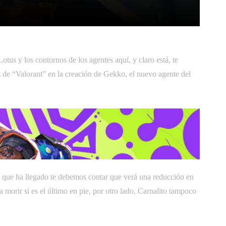
itter
Pinterest
WhatsApp
tus y los contornos de los agentes aquí, y claro está, te
s de “Valorant” en la creación de Gekko, el nuevo agente del
 que ha llegado te debemos contar que verá una reducción en
a morir si es el último en pie, por otro lado, Carnalito tampoco