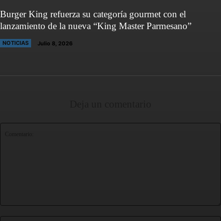
Burger King refuerza su categoría gourmet con el
lanzamiento de la nueva “King Master Parmesano”
NOTICIAS
Julio 8, 2026
Deja un comentario
Comentario: