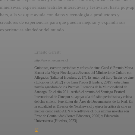
inmersivas, experiencias teatrales interactivas y festivales, hasta pop-up
bars, a la vez que ayuda con datos y tecnología a productores y
creadores de experiencias para que puedan mejorar y expandir sus
experiencias alrededor del mundo.
Ernesto Garratt
http://www.nerdnews.cl
Guionista, escritor, periodista y crítico de cine. Ganó el Premio Marta
Brunet a la Mejor Novela para Jóvenes del Ministerio de Cultura con
Allegados (Editorial Hueders, 2017). Es autor del libro Tardes de cine
(Ediciones B, 2012) y de Casa Propia (Hueders, 2019), esta última
novela ganadora de los Premios Literarios de la Municipalidad de
Santiago. En el año 2011 recibió el premio del Santiago Festival
Internacional de Cine por su apoyo a la difusión periodística y crítica
del cine chileno. Fue Editor del Área de Documentales de La Red. En
la actualidad es Director de Nerdnews.cl y ejerce la crítica de cine en
medios como radio ADN y NerdNews.cl. Sus últimas novelas son
Error de Continuidad (Áurea Ediciones, 2020) y Educación
Universitaria (Hueders, 2023).