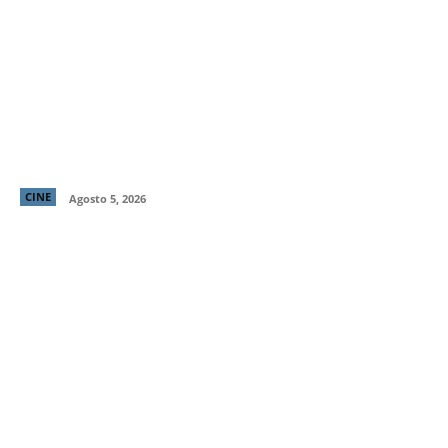
Primer tráiler y poster de ¡Behemoth! Una Vida. En
Piezas, cinta de Tony Gilroy protagonizada por
Pedro Pascal
CINE
Agosto 5, 2026