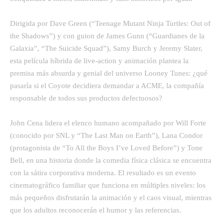
Dirigida por Dave Green (“Teenage Mutant Ninja Turtles: Out of
the Shadows”) y con guion de James Gunn (“Guardianes de la
Galaxia”, “The Suicide Squad”), Samy Burch y Jeremy Slater,
esta película híbrida de live-action y animación plantea la
premisa más absurda y genial del universo Looney Tunes: ¿qué
pasaría si el Coyote decidiera demandar a ACME, la compañía
responsable de todos sus productos defectuosos?
John Cena lidera el elenco humano acompañado por Will Forte
(conocido por SNL y “The Last Man on Earth”), Lana Condor
(protagonista de “To All the Boys I’ve Loved Before”) y Tone
Bell, en una historia donde la comedia física clásica se encuentra
con la sátira corporativa moderna. El resultado es un evento
cinematográfico familiar que funciona en múltiples niveles: los
más pequeños disfrutarán la animación y el caos visual, mientras
que los adultos reconocerán el humor y las referencias.