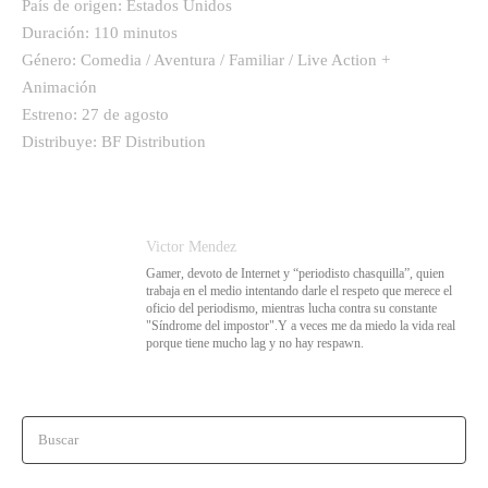
País de origen: Estados Unidos
Duración: 110 minutos
Género: Comedia / Aventura / Familiar / Live Action +
Animación
Estreno: 27 de agosto
Distribuye: BF Distribution
Victor Mendez
Gamer, devoto de Internet y “periodisto chasquilla”, quien
trabaja en el medio intentando darle el respeto que merece el
oficio del periodismo, mientras lucha contra su constante
"Síndrome del impostor".Y a veces me da miedo la vida real
porque tiene mucho lag y no hay respawn.
Buscar