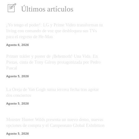
Últimos artículos
¡Yo tengo el poder!: LG y Prime Video transforman tu
living con comando de voz que desbloquea sus TVs
para el regreso de He-Man
Agosto 6, 2026
Primer tráiler y poster de ¡Behemoth! Una Vida. En
Piezas, cinta de Tony Gilroy protagonizada por Pedro
Pascal
Agosto 5, 2026
La Oreja de Van Gogh suma tercera fecha tras agotar
dos conciertos
Agosto 5, 2026
Monster Hunter Wilds presenta un nuevo demo, nuevas
opciones de compra y el Campeonato Global Exhibition
Agosto 5, 2026