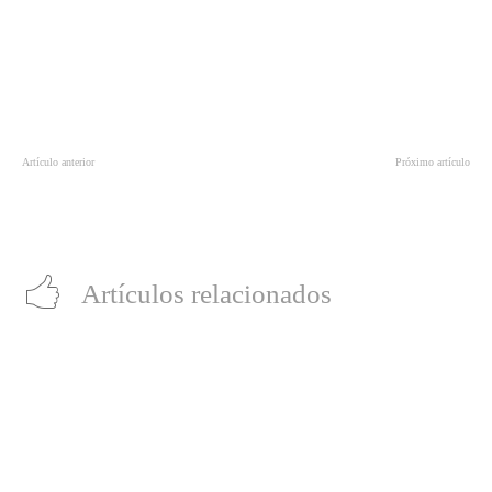
Artículo anterior
Próximo artículo
¿Eres más de correr o prefieres andar
Jaafar Jackson brilla en una regular
en bici? Elige el smartwatch
“Michael”, biopic donde el actor ya
perfecto para tu deporte favorito
tiene “olor a Oscar”
Artículos relacionados