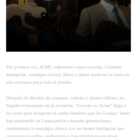
Facebook
Twitter
Pinterest
Por primera vez, ACME enfrentará consecuencias. Comedia
inteligente, nostalgia Looney Tunes y sátira moderna se unen en
una aventura para toda la familia
Después de décadas de yunques, cohetes y planes fallidos, ha
llegado el momento de la revancha. “Coyote vs. Acme” llega a
los cines para recuperar el cariño histórico que los Looney Tunes
han mantenido en Latinoamérica durante generaciones,
combinando la nostalgia clásica con un humor inteligente que
conquistará a niños, millennials y fans históricos por igual.