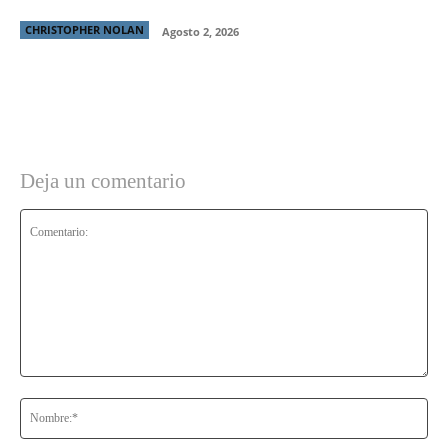
CHRISTOPHER NOLAN
Agosto 2, 2026
Deja un comentario
Comentario:
No