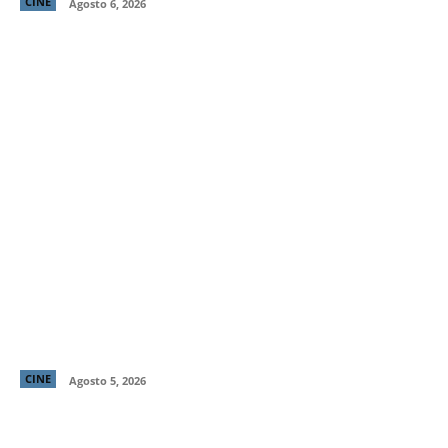
CINE
Agosto 6, 2026
Primer tráiler y poster de ¡Behemoth! Una Vida. En
Piezas, cinta de Tony Gilroy protagonizada por
Pedro Pascal
CINE
Agosto 5, 2026