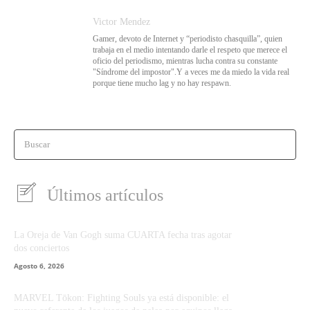
Victor Mendez
Gamer, devoto de Internet y “periodisto chasquilla”, quien
trabaja en el medio intentando darle el respeto que merece el
oficio del periodismo, mientras lucha contra su constante
"Síndrome del impostor".Y a veces me da miedo la vida real
porque tiene mucho lag y no hay respawn.
Buscar
Últimos artículos
La Oreja de Van Gogh suma CUARTA fecha tras agotar
dos conciertos
Agosto 6, 2026
MARVEL Tōkon: Fighting Souls ya está disponible: el