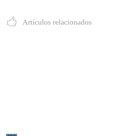
evento digital de retail
2026
Artículos relacionados
“LocaMente”: La aclamada comedia del director de
“Perfectos Desconocidos” llega a cines este 20 de
agosto