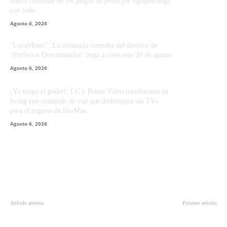
nuevo referente de los juegos de pelea por equipos llega
con todo
Agosto 6, 2026
“LocaMente”: La aclamada comedia del director de
“Perfectos Desconocidos” llega a cines este 20 de agosto
Agosto 6, 2026
¡Yo tengo el poder!: LG y Prime Video transforman tu
living con comando de voz que desbloquea sus TVs
para el regreso de He-Man
Agosto 6, 2026
Artículo anterior
Próximo artículo
Cyber Day: PlayStation 5 bajó los
ASUS y ROG ganan 10 premios
$450.000 en el último día del
Best Choice Awards en Computex