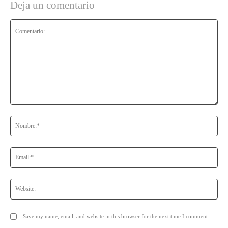
Deja un comentario
Comentario:
No
Ema
Web
Save my name, email, and website in this browser for the next time I comment.