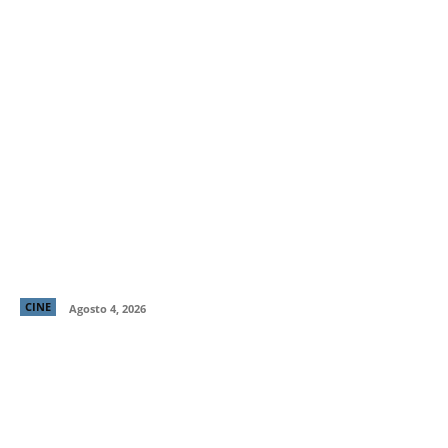
“El Deshielo”, la aclamada nueva película de
Manuela Martelli, presenta su tráiler oficial y
confirma su estreno en cines chilenos
CINE
Agosto 4, 2026