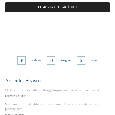
Facebook
Instagram
Twitter
Articulos + vistos
El director de ‘Godzilla vs. Kong’ dirigirá un remake de ‘Contracara’
Febrero 12, 2021
Samsung Chile: identificación y cercanía, la experiencia de tiendas
presenciales
Marzo 20, 2023