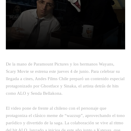
Facebook
Twitter
Pinterest
De la mano de Paramount Pictures y los hermanos Wayans,
Scary Movie se estrena este jueves 4 de junio. Para celebrar su
llegada a cines, Andes Films Chile preparó un contenido especial
protagonizado por Ghostface y Sinaka, el artista detrás de hits
como ALO y Senda Bellakona.
El video pone de frente al chileno con el personaje que
protagoniza el clásico meme de “wazzup”, aprovechando el tono
paródico y divertido de la saga. La colaboración se vive al ritmo
del hit ALO, lanzado a inicios de este año junto a Kateyes, que