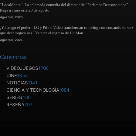
“LocaMente”: La aclamada comedia del director de “Perfectos Desconocidos”
llega a cines este 20 de agosto
Agosto 6, 2026
¡Yo tengo el poder!: LG y Prime Video transforman tu living con comando de voz
que desbloquea sus TVs para el regreso de He-Man
Agosto 6, 2026
Categorías
VIDEOJUEGOS
1706
CINE
1354
NOTICIAS
1141
CIENCIA Y TECNOLOGÍA
1084
SERIES
480
RESEÑA
297