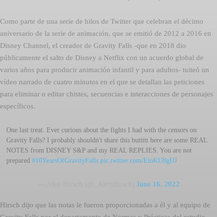
Como parte de una serie de hilos de Twitter que celebran el décimo
aniversario de la serie de animación, que se emitió de 2012 a 2016 en
Disney Channel, el creador de Gravity Falls -que en 2018 dio
públicamente el salto de Disney a Netflix con un acuerdo global de
varios años para producir animación infantil y para adultos- tuiteó un
vídeo narrado de cuatro minutos en el que se detallan las peticiones
para eliminar o editar chistes, secuencias e interacciones de personajes
específicos.
One last treat. Ever curious about the fights I had with the censors on
Gravity Falls? I probably shouldn't share this buttttt here are some REAL
NOTES from DISNEY S&P and my REAL REPLIES. You are not
prepared
#10YearsOfGravityFalls
pic.twitter.com/EioKU8gIJJ
— Alex Hirsch (@_AlexHirsch)
June 16, 2022
Hirsch dijo que las notas le fueron proporcionadas a él y al equipo de
Gravity Falls por el departamento de Normas y Prácticas del estudio,