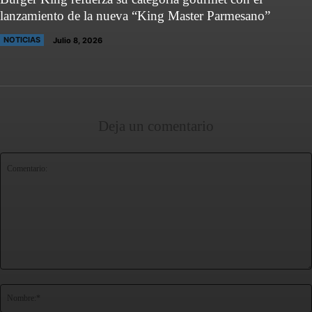
lanzamiento de la nueva “King Master Parmesano”
NOTICIAS
Julio 8, 2026
Deja un comentario
Comentario: