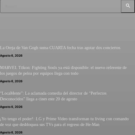
Buscar
Últimos artículos
La Oreja de Van Gogh suma CUARTA fecha tras agotar dos conciertos
Agosto 6, 2026
MARVEL Tōkon: Fighting Souls ya está disponible: el nuevo referente de
los juegos de pelea por equipos llega con todo
Agosto 6, 2026
“LocaMente”: La aclamada comedia del director de “Perfectos
Desconocidos” llega a cines este 20 de agosto
Agosto 6, 2026
¡Yo tengo el poder!: LG y Prime Video transforman tu living con comando
de voz que desbloquea sus TVs para el regreso de He-Man
Agosto 6, 2026