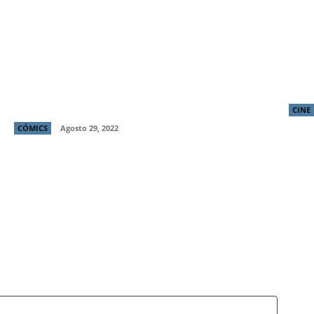
Gabriel Rodríguez, el artista chileno que
Crít
dibujó el universo de “The Sandman”:
“Una
“Neil Gaiman quedó muy feliz con el
de T
resultado”
CINE
CÓMICS
Agosto 29, 2022