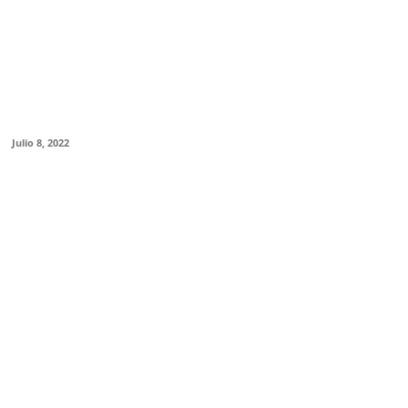
ica de cine de “Thor: Amor y Trueno”:
 sitcom de fantasía heroica al estilo
aika Waititi”
Julio 8, 2022