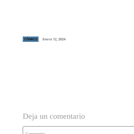
Reseña de ECHO: Una serie un poco más
seria de lo normal para ser Disney
CÓMICS
Enero 12, 2024
Deja un comentario