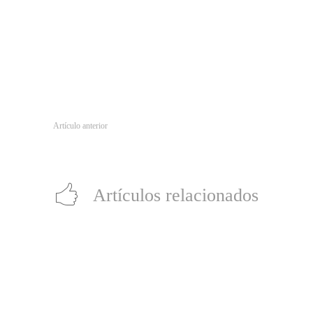
Artículo anterior
Anuncian fecha de estreno de la tercera temporada de ‘Cobra Kai
Artículos relacionados