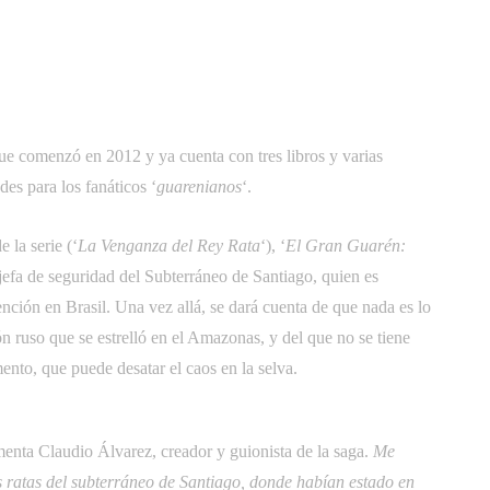
 que comenzó en 2012 y ya cuenta con tres libros y varias
es para los fanáticos ‘
guarenianos
‘.
 la serie (‘
La Venganza del Rey Rata
‘), ‘
El Gran Guarén:
jefa de seguridad del Subterráneo de Santiago, quien es
ción en Brasil. Una vez allá, se dará cuenta de que nada es lo
ón ruso que se estrelló en el Amazonas, y del que no se tiene
mento, que puede desatar el caos en la selva.
omenta Claudio Álvarez, creador y guionista de la saga. 
Me
as ratas del subterráneo de Santiago, donde habían estado en