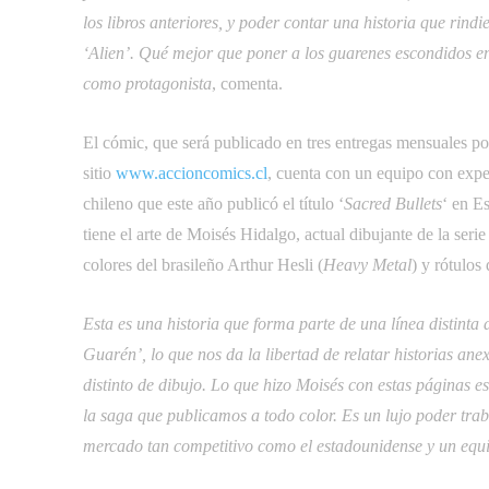
los libros anteriores, y poder contar una historia que rind
‘Alien’. Qué mejor que poner a los guarenes escondidos en 
como protagonista
, comenta.
El cómic, que será publicado en tres entregas mensuales por
sitio
www.accioncomics.cl
, cuenta con un equipo con expe
chileno que este año publicó el título ‘
Sacred Bullets
‘ en E
tiene el arte de Moisés Hidalgo, actual dibujante de la serie 
colores del brasileño Arthur Hesli (
Heavy Metal
) y rótulos
Esta es una historia que forma parte de una línea distint
Guarén’, lo que nos da la libertad de relatar historias ane
distinto de dibujo. Lo que hizo Moisés con estas páginas e
la saga que publicamos a todo color. Es un lujo poder tra
mercado tan competitivo como el estadounidense y un equ