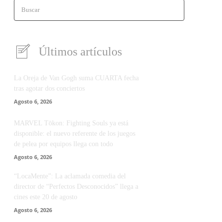
Buscar
Últimos artículos
La Oreja de Van Gogh suma CUARTA fecha
tras agotar dos conciertos
Agosto 6, 2026
MARVEL Tōkon: Fighting Souls ya está
disponible: el nuevo referente de los juegos
de pelea por equipos llega con todo
Agosto 6, 2026
“LocaMente”: La aclamada comedia del
director de “Perfectos Desconocidos” llega a
cines este 20 de agosto
Agosto 6, 2026