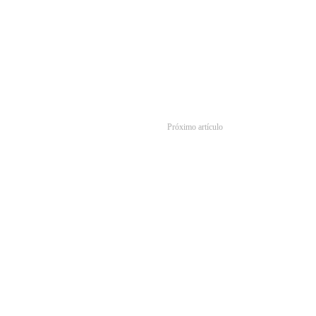
Próximo artículo
aptor Sakura: Clear Card’: ¿Qué pasó en el episodio 47?