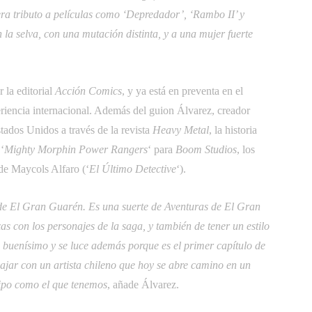
iera tributo a películas como ‘Depredador’, ‘Rambo II’ y
la selva, con una mutación distinta, y a una mujer fuerte
 la editorial
Acción Comics
, y ya está en preventa en el
riencia internacional. Además del guion Álvarez, creador
stados Unidos a través de la revista
Heavy Metal
, la historia
‘
Mighty Morphin Power Rangers
‘ para
Boom Studios
, los
 de Maycols Alfaro (‘
El Último Detective
‘).
a de El Gran Guarén. Es una suerte de Aventuras de El Gran
xas con los personajes de la saga, y también de tener un estilo
s buenísimo y se luce además porque es el primer capítulo de
bajar con un artista chileno que hoy se abre camino en un
ipo como el que tenemos
, añade Álvarez.