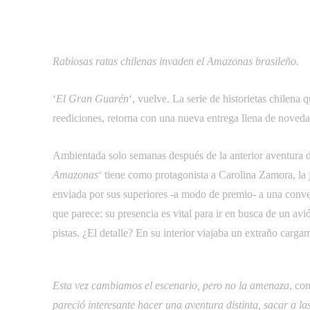
Rabiosas ratas chilenas invaden el Amazonas brasileño.
‘
El Gran Guarén
‘, vuelve. La serie de historietas chilena
reediciones, retorna con una nueva entrega llena de novedad
Ambientada solo semanas después de la anterior aventura de
Amazonas
‘ tiene como protagonista a Carolina Zamora, la 
enviada por sus superiores -a modo de premio- a una conven
que parece: su presencia es vital para ir en busca de un avi
pistas. ¿El detalle? En su interior viajaba un extraño carga
Esta vez cambiamos el escenario, pero no la amenaza
, c
pareció interesante hacer una aventura distinta, sacar a l