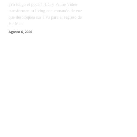
¡Yo tengo el poder!: LG y Prime Video
transforman tu living con comando de voz
que desbloquea sus TVs para el regreso de
He-Man
Agosto 6, 2026