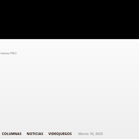
Black
Noticias
Cine
Series
Entrevistas
Críti
version PRO
“Mar10 Day” 2023: recordamos a una
de las peores películas basadas
videojuegos: “Super Mario Bros.” de
1993
COLUMNAS
NOTICIAS
VIDEOJUEGOS
Marzo 10, 2023