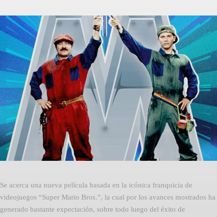
Facebook
Twitter
Pinterest
Se acerca una nueva película basada en la icónica franquicia de
videojuegos “Super Mario Bros.”, la cual por los avances mostrados ha
generado bastante expectación, sobre todo luego del éxito de