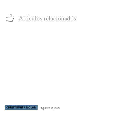
calificado para los Premios Oscar®
actual llegan a Fortnite
Artículos relacionados
Christopher Nolan habla sobre decisiones narrativas,
la crítica de cine y si cristianizó La Odisea
CHRISTOPHER NOLAN
Agosto 2, 2026