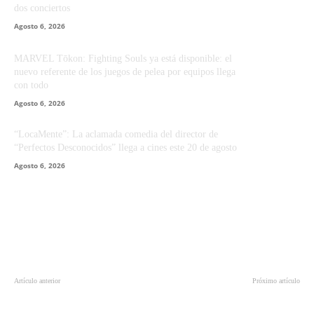
dos conciertos
Agosto 6, 2026
MARVEL Tōkon: Fighting Souls ya está disponible: el
nuevo referente de los juegos de pelea por equipos llega
con todo
Agosto 6, 2026
“LocaMente”: La aclamada comedia del director de
“Perfectos Desconocidos” llega a cines este 20 de agosto
Agosto 6, 2026
Artículo anterior
Próximo artículo
Actriz chilena María Olga Matte
La Venganza de Yuki de Quentin
gana premio en Brasil con corto
Tarantino y final del Capítulo