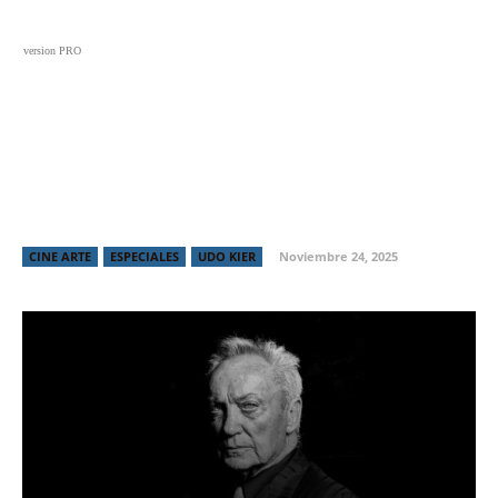
Black
Noticias
Cine
Series
Entrevistas
Crí
version PRO
Fallece Udo Kier, ícono del cine de
culto
CINE ARTE
ESPECIALES
UDO KIER
Noviembre 24, 2025