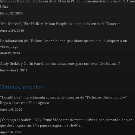
Intel da la bienvenida a la era de la IA en la PC en Latinoamérica con sus CPU Core
Ultra
Marzo 22, 2024
‘Ms. Marvel’, ‘She Hulk’ y ‘Moon Knight’ se unen a las series de Disney +
Agosto 24, 2019
La adaptación de “Fallout” es tan buena, que ahora quiero que la adapten a un
videojuego
Abril 12, 2024
Andy Serkis y Colin Farrell en conversaciones para unirse a ‘The Batman’
Noviembre 6, 2019
Últimos artículos
“LocaMente”: La aclamada comedia del director de “Perfectos Desconocidos”
llega a cines este 20 de agosto
Agosto 6, 2026
¡Yo tengo el poder!: LG y Prime Video transforman tu living con comando de voz
que desbloquea sus TVs para el regreso de He-Man
Agosto 6, 2026