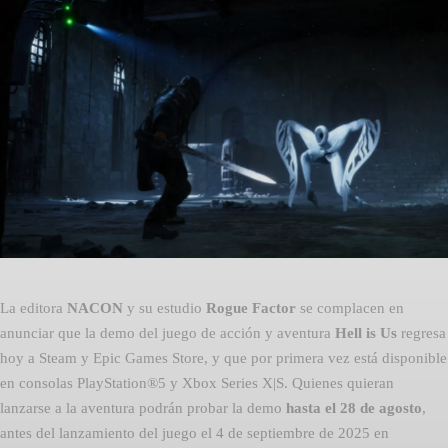
Facebook
Twitter
Pinterest
La editora
NACON
y su estudio
Rogue Factor
se complacen en
anunciar que la demo del juego de acción y aventura
Hell is Us
regresa
hoy a Steam y Epic Games Store, y que por primera vez está disponible
en consolas PlayStation®5 y Xbox Series X|S. Quienes quieran
lanzarse a la aventura podrán probar la demo
hasta el 28 de agosto
,
antes del lanzamiento del juego el 4 de septiembre de 2025 en