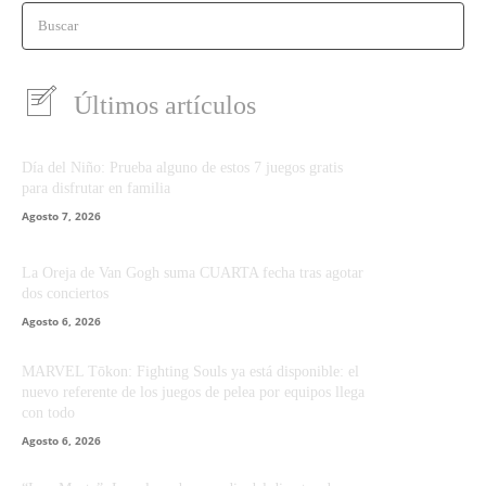
Buscar
Últimos artículos
Día del Niño: Prueba alguno de estos 7 juegos gratis
para disfrutar en familia
Agosto 7, 2026
La Oreja de Van Gogh suma CUARTA fecha tras agotar
dos conciertos
Agosto 6, 2026
MARVEL Tōkon: Fighting Souls ya está disponible: el
nuevo referente de los juegos de pelea por equipos llega
con todo
Agosto 6, 2026