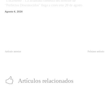
“LocaMente”: La aclamada comedia del director de
“Perfectos Desconocidos” llega a cines este 20 de agosto
Agosto 6, 2026
Artículo anterior
Próximo artículo
Pac-Man celebra su cumpleaños
Revelan fecha de lanzamiento del
número cuarenta
nuevo videojuego de los Súper
Campeones
Artículos relacionados