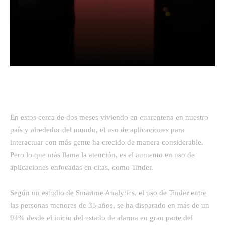
Facebook
Twitter
Pinterest
En estos cerca de dos meses viviendo en cuarentena en nuestro
país y alrededor del mundo, el uso de aplicaciones para
interactuar con más gente ha crecido de manera considerable.
Pero lo que más llama la atención, es el aumento en uso de
aplicaciones enfocadas en citas, como Tinder.
Según un estudio de Smartme Analytics, el uso de Tinder entre
las personas menores de 35 años, se ha disparado en más de un
94% desde el inicio del estado de alarma en gran parte del