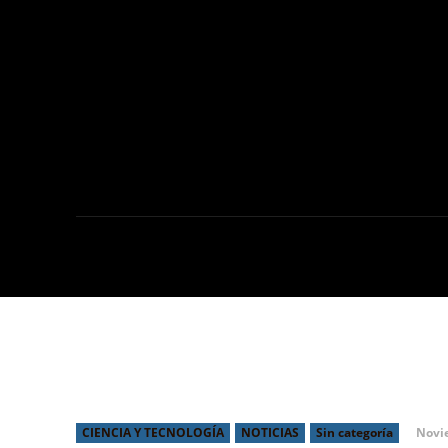
NOTICIAS
C
Huawei nova 10 ya está d
iniciando su preventa
Novi
CIENCIA Y TECNOLOGÍA
NOTICIAS
Sin categoría