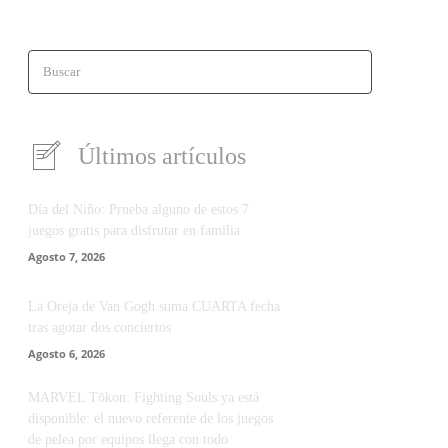
Buscar
Últimos artículos
Día del Niño: Prueba alguno de estos 7
juegos gratis para disfrutar en familia
Agosto 7, 2026
La Oreja de Van Gogh suma CUARTA fecha
tras agotar dos conciertos
Agosto 6, 2026
MARVEL Tōkon: Fighting Souls ya está
disponible: el nuevo referente de los juegos
de pelea por equipos llega con todo