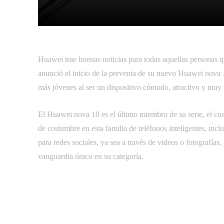
Facebook
Tw
Compartir
Huawei trae buenas noticias para todas aquellas personas 
anunció el inicio de la preventa de su nuevo Huawei nova 10,
más jóvenes al ser un dispositivo cómodo, atractivo y muy
El Huawei nova 10 es el último miembro de su serie, el cu
de costumbre en esta familia de teléfonos inteligentes, incl
para redes sociales, ya sea a través de videos o fotografías
vanguardia único en su categoría.