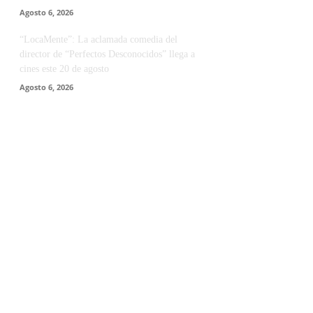
Agosto 6, 2026
“LocaMente”: La aclamada comedia del
director de “Perfectos Desconocidos” llega a
cines este 20 de agosto
Agosto 6, 2026